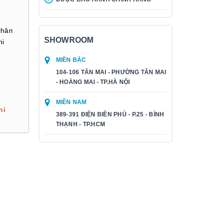
chân
SHOWROOM
hi
MIỀN BẮC
104-106 TÂN MAI - PHƯỜNG TÂN MAI
- HOÀNG MAI - TP.HÀ NỘI
MIỀN NAM
hi
389-391 ĐIỆN BIÊN PHỦ - P.25 - BÌNH
THẠNH - TP.HCM