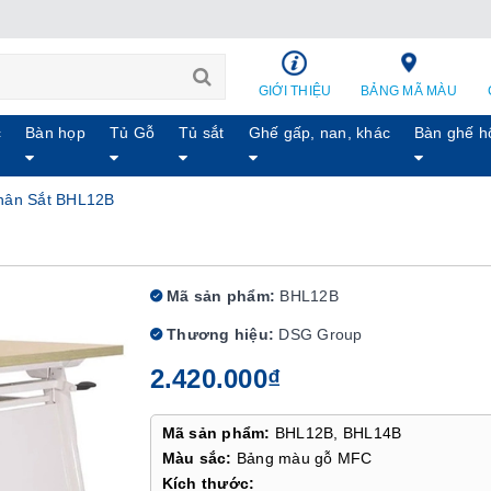
GIỚI THIỆU
BẢNG MÃ MÀU
c
Bàn họp
Tủ Gỗ
Tủ sắt
Ghế gấp, nan, khác
Bàn ghế h
hân Sắt BHL12B
Mã sản phẩm:
BHL12B
Thương hiệu:
DSG Group
2.420.000₫
Mã sản phẩm:
BHL12B, BHL14B
Màu sắc:
Bảng màu gỗ MFC
Kích thước: