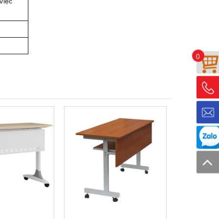
việc
0