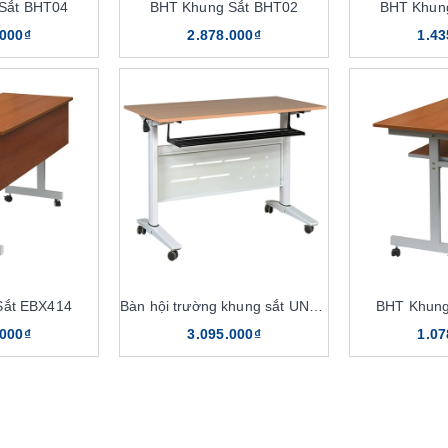
Sắt BHT04
BHT Khung Sắt BHT02
BHT Khun
.000₫
2.878.000₫
1.43
Sắt EBX414
Bàn hội trường khung sắt UNHT01
BHT Khung
.000₫
3.095.000₫
1.07