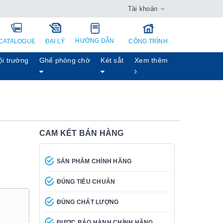
Tài khoản
HƯỚNG DẪN
CATALOGUE
ĐẠI LÝ
CÔNG TRÌNH
ội trường
Ghế phòng chờ
Két sẳt
Xem thêm
CAM KẾT BÁN HÀNG
SẢN PHẨM CHÍNH HÃNG
ĐÚNG TIÊU CHUẨN
ĐÚNG CHẤT LƯỢNG
ĐƯỢC BẢO HÀNH CHÍNH HÃNG