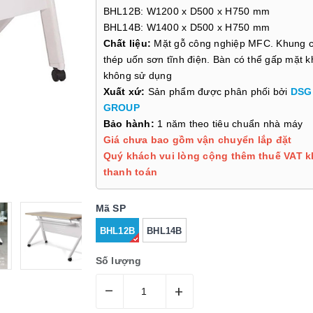
BHL12B: W1200 x D500 x H750 mm
BHL14B: W1400 x D500 x H750 mm
Chất liệu:
Mặt gỗ công nghiệp MFC. Khung 
thép uốn sơn tĩnh điện. Bàn có thể gấp mặt k
không sử dụng
Xuất xứ:
Sản phẩm được phân phối bởi
DSG
GROUP
Bảo hành:
1 năm theo tiêu chuẩn nhà máy
Giá chưa bao gồm vận chuyển lắp đặt
Quý khách vui lòng cộng thêm thuế VAT k
thanh toán
Mã SP
BHL12B
BHL14B
Số lượng
–
+