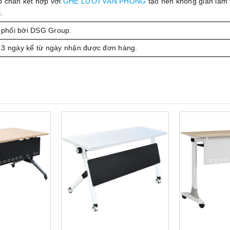
p chân kết hợp với
GHẾ LƯỚI VĂN PHÒNG
tạo nên không gian làm 
.
phối bởi DSG Group.
 3 ngày kể từ ngày nhận được đơn hàng.