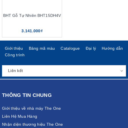
phẩm nội thất này.
Giá thành bàn hội trường phải
BHT Gỗ Tự Nhiên BHT15DH4V
chăng
3.141.000₫
Giới thiệu
Bảng mã màu
Catalogue
Đại lý
Hướng dẫn
Công trình
THÔNG TIN CHUNG
Giới thiệu về nhà máy The One
Liên Hệ Mua Hàng
Nhận diện thương hiệu The One