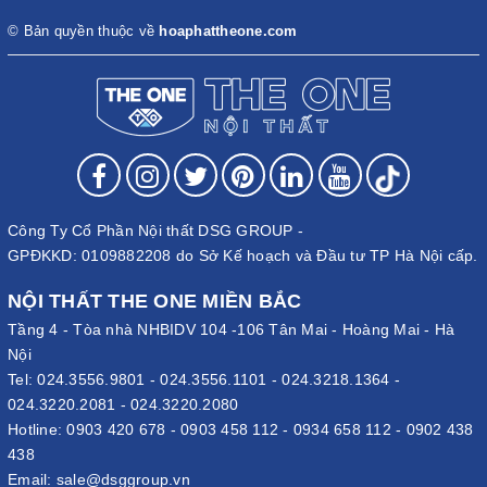
dòng bàn dành cho hội trường của The One như sau:
© Bản quyền thuộc về
hoaphattheone.com
Bàn hội trường gỗ tự nhiên The One
Công Ty Cổ Phần Nội thất DSG GROUP -
GPĐKKD: 0109882208 do Sở Kế hoạch và Đầu tư TP Hà Nội cấp.
NỘI THẤT THE ONE MIỀN BẮC
Tầng 4 - Tòa nhà NHBIDV 104 -106 Tân Mai - Hoàng Mai - Hà
Nội
Tel:
024.3556.9801
-
024.3556.1101
-
024.3218.1364
-
024.3220.2081
-
024.3220.2080
Hotline:
0903 420 678
-
0903 458 112
-
0934 658 112
-
0902 438
438
Bàn hội trường gỗ tự nhiên có tính thẩm mỹ cao, khả năng chịu
Email:
sale@dsggroup.vn
lực tốt