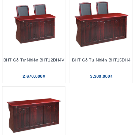
Với các sản phẩm được làm từ chất liệu gỗ tự nhiên sẽ mang đến
sự sang trọng, tuổi thọ lâu dài. Tuy nhiên, giá thành bàn hội
trường gỗ tự nhiên cũng sẽ cao hơn khá nhiều. Còn với các dòng
bàn từ gỗ công nghiệp, khung chân sắt lại có nhiều kiểu dáng,
màu sắc hơn. Hơn thế nữa, sản phẩm cũng có giá thành rẻ hơn
khá nhiều so với dòng bàn gỗ tự nhiên. Dù là chất liệu gỗ công
nghiệp nhưng sản phẩm của The One vẫn có độ bền, tuổi thọ
cao. Khách hàng có thể cân nhắc theo mục đích sử dụng của bản
thân để chọn loại ghế phù hợp.
BHT Gỗ Tự Nhiên BHT12DH4V
BHT Gỗ Tự Nhiên BHT15DH4
Độ bền, tuổi thọ cao
2.670.000₫
3.309.000₫
Bàn hội trường The One là dòng sản phẩm nội thất cao cấp được
nhiều người tin dùng. Sản phẩm được sản xuất trên dây chuyền
công nghệ hiện đại, sử dụng các chất liệu cao cấp. Do đó, độ bền
chắc luôn được đảm bảo, tuổi thọ bàn có thể lên đến 15 năm.
Nếu như biết bảo quản, sử dụng bàn đúng cách thì tuổi thọ sản
phẩm còn cao hơn nữa. Không những vậy, sản phẩm nội thất của
The One còn được hãng bảo hành lên đến 12 tháng. Chính vì
thế, quý khách có thể yên tâm về độ bền, chất lượng của sản