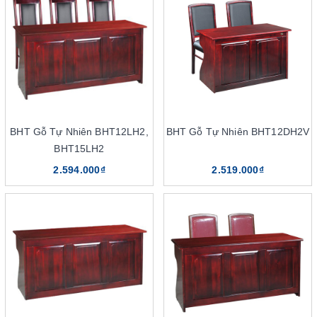
Nhà phân phối The One tại Hà Nội
Nhà phân phối nội thất The One tại TP.HCM
BHT Gỗ Tự Nhiên BHT12LH2,
BHT Gỗ Tự Nhiên BHT12DH2V
BHT15LH2
2.594.000₫
2.519.000₫
Bàn hội trường là sản phẩm nội thất được nhiều đơn vị doanh
nghiệp lựa chọn
3 điểm khác biệt làm nên chất
lượng của bàn hội trường The