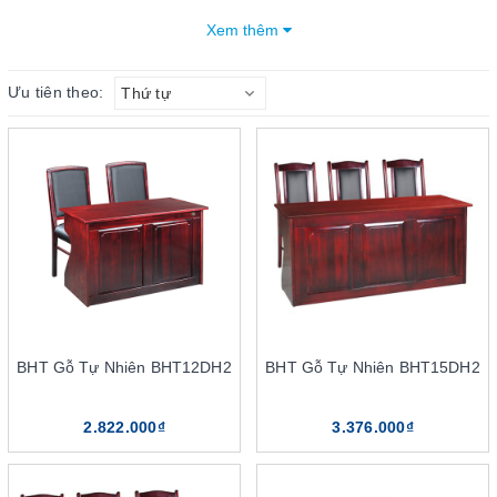
đánh giá cao về độ bền khi được sản xuất trên dây chuyền công
Xem thêm
nghệ hiện đại. Chính vì thế, sản phẩm đến từ The One này đang
ngày càng được các doanh nghiệp ưa chuộng.
Ưu tiên theo:
Thứ tự
Mục lục bài viết
3 điểm khác biệt làm nên chất lượng của bàn hội
trường The One
Chất liệu sản xuất cao cấp, đa dạng
Độ bền, tuổi thọ cao
Giá thành bàn hội trường phải chăng
Các mẫu bàn hội trường The One phổ biến trên thị
trường
BHT Gỗ Tự Nhiên BHT12DH2
BHT Gỗ Tự Nhiên BHT15DH2
Bàn hội trường gỗ tự nhiên The One
Bàn hội trường gỗ công nghiệp
2.822.000₫
3.376.000₫
Bàn hội trường chân sắt The One
Địa chỉ nhà phân phối bàn hội trường chính hãng The
One