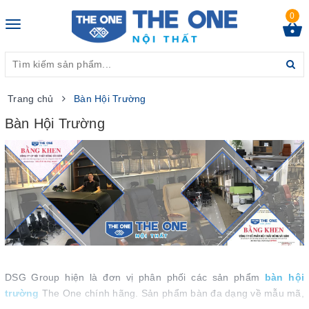
0
Toggle
navigation
Trang chủ
Bàn Hội Trường
Bàn Hội Trường
DSG Group hiện là đơn vị phân phối các sản phẩm
bàn hội
trường
The One chính hãng. Sản phẩm bàn đa dạng về mẫu mã,
kiểu dáng cùng chất liệu sản xuất. Bàn ngồi hội trường còn được