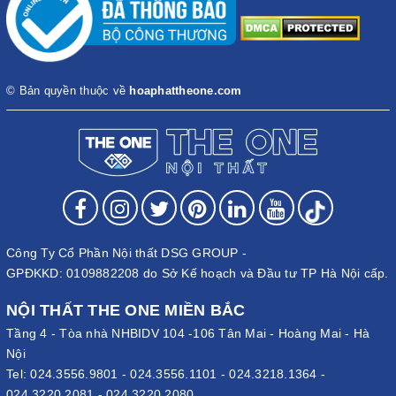
© Bản quyền thuộc về
hoaphattheone.com
Công Ty Cổ Phần Nội thất DSG GROUP -
GPĐKKD: 0109882208 do Sở Kế hoạch và Đầu tư TP Hà Nội cấp.
NỘI THẤT THE ONE MIỀN BẮC
Tầng 4 - Tòa nhà NHBIDV 104 -106 Tân Mai - Hoàng Mai - Hà
Nội
Tel:
024.3556.9801
-
024.3556.1101
-
024.3218.1364
-
024.3220.2081
-
024.3220.2080