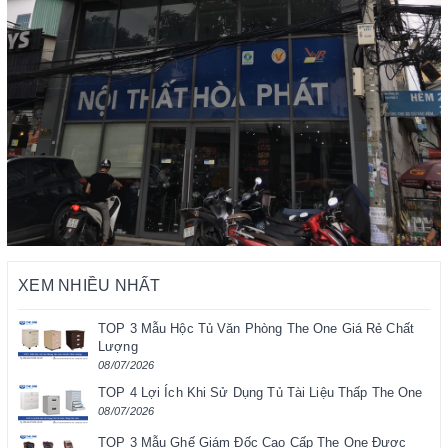
XEM NHIỀU NHẤT
TOP 3 Mẫu Hộc Tủ Văn Phòng The One Giá Rẻ Chất
Lượng
08/07/2026
TOP 4 Lợi Ích Khi Sử Dụng Tủ Tài Liệu Thấp The One
08/07/2026
TOP 3 Mẫu Ghế Giám Đốc Cao Cấp The One Được