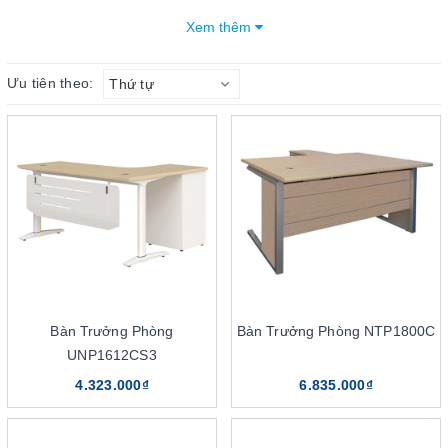
lượng. Hiện DSG Group hiện là đơn vị phân phối các sản phẩm
Xem thêm
nội thất văn phòng như bàn, ghế họ các loại.
Ưu tiên theo:
Thứ tự
Mục lục bài viết
3 điểm nổi bật của bàn trưởng phòng The One
Bàn trưởng phòng The One có chất lượng cao cấp
Thiết kế bàn hiện đại phù hợp cho nhiều không gian
Đa dạng về màu sắc
4 lưu ý khi chọn mua bàn trưởng phòng
Lưu ý lựa chọn theo kích thước bàn
Lưu ý chọn bàn theo chất liệu
Lựa chọn bàn làm việc trưởng phòng theo kiểu dáng
Bàn Trưởng Phòng
Bàn Trưởng Phòng NTP1800C
Lựa chọn bàn theo phong thủy của trưởng phòng
UNP1612CS3
Kinh nghiệm bố trí bàn trưởng phòng
4.323.000₫
6.835.000₫
Sắp xếp bàn ở vị trí có tầm nhìn bao quát phòng
Sắp xếp hướng bàn trưởng phòng theo phong thủy