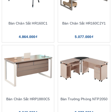
Bàn Chân Sắt HR160C1
Bàn Chân Sắt HR160C2Y1
4.864.000₫
5.077.000₫
Sắp xếp bàn một cách khoa học và thuận tiện sẽ mang lại nhiều
lợi ích bất ngờ
Khi sắp xếp ở cạnh các cửa số thì mang đến ánh sáng đầy đủ và
cảm giác thoải mái hơn. Không những vậy, sự thuận tiện khi di
chuyển cũng là yếu tố giúp bạn sắp xếp được văn phòng thông
minh hơn.
Bàn Chân Sắt HRP1880C5
Bàn Trưởng Phòng NTP2050
Nên sắp xếp thêm các chậu cây hợp phong thủy cạnh bàn làm
việc để đạt được những may mắn và sự thoải mái. Không gian