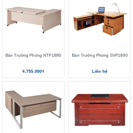
Sắp xếp bàn cạnh cửa sổ và mang đến sự thuận tiện khi
di chuyển
Vì sao nên mua sản phẩm bàn trưởng phòng The One
tại DSG Group?
Nguyên liệu đầu vào và công nghệ ứng dụng hiện đại
Giá thành cung ứng phải chăng
Đội ngũ nhân sự chất lượng cao
Bàn Trưởng Phòng NTP1880
Bàn Trưởng Phòng SVP1890
Chính sách bán hàng nhiều ưu đãi và hỗ trợ
Cơ sở phân phối nội thất The One tại Hà Nội
4.755.000₫
Liên hệ
Cơ sở phân phối nội thất The One tại TPHCM
3 điểm nổi bật của bàn trưởng
phòng The One
Bàn trưởng phòng The One sở hữu nhiều ưu điểm nổi bật