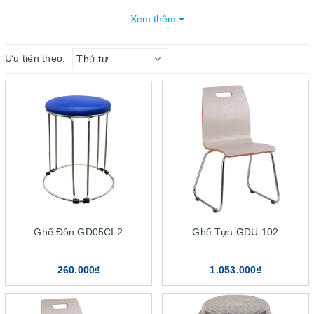
tính tiện dụng, đa năng của sản phẩm.
Xem thêm
Mục lục bài viết
Ưu tiên theo:
Thứ tự
5 điểm nổi bật của dòng ghế đôn The One
Thiết kế nhỏ gọn
Mẫu mã cực kỳ đa dạng
Tính đa năng
Thương hiệu sản xuất uy tín
Giá cả hợp lý
Các mẫu ghế đôn The One phổ biến trên thị trường
hiện nay
Ghế đôn nhựa The One
Ghế Đôn GD05CI-2
Ghế Tựa GDU-102
Ghế đôn inox The One
Những lưu ý và lời khuyên khi sử dụng ghế đôn
260.000₫
1.053.000₫
Sử dụng trong phòng khách
Sử dụng làm ghế đôn cho bàn trang điểm