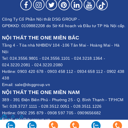
Với mục đích luôn đặt niềm tin của khách hàng và uy tín của mình
lên hàng đầu. Đến với DSG Group quý khách sẽ được sở hữu các
sản phẩm ghế đôn The One chính hãng. Với công nghệ sản xuất
Công Ty Cổ Phần Nội thất DSG GROUP -
hiện đại bậc nhất hiện nay cùng với sự đa dạng hóa các sản
GPĐKKD: 0109882208 do Sở Kế hoạch và Đầu tư TP Hà Nội cấp.
phẩm. Quý khách hàng có thể tin tưởng và lựa chọn các sản
phẩm nội thất The One tại DSG Group.
NỘI THẤT THE ONE MIỀN BẮC
Tầng 4 - Tòa nhà NHBIDV 104 -106 Tân Mai - Hoàng Mai - Hà
Giá cả hợp lý
Nội
Có lẽ giá thành là điều mà hầu hết các khách hàng quan tâm tới
Tel:
024.3556.9801
-
024.3556.1101
-
024.3218.1364
-
khi muốn mua một sản phẩm gì đó. Nhưng các bạn hãy yên tâm
024.3220.2081
-
024.3220.2080
rằng giá của một chiếc ghế đôn nệm vô cùng phải chăng và được
Hotline:
0903 420 678
-
0903 458 112
-
0934 658 112
-
0902 438
đánh giá ở tầm trung của các loại ghế đơn. Đến với DSG Group,
438
quý khách sẽ được mua các sản phẩm có mức giá hợp lý nhất.
Email:
sale@dsggroup.vn
Bởi chúng tôi phân phối các sản phẩm Nội thất The One trực tiếp
NỘI THẤT THE ONE MIỀN NAM
không qua trung gian.
389 - 391 Điện Biên Phủ - Phường 25 - Q. Bình Thạnh - TP.HCM
Tel:
028.3727.1111
-
028.3512.0051
-
028.3511.1226
Các mẫu ghế đôn The One phổ
Hotline:
0902 295 879
-
0908 597 705
-
0909656682
Email:
sale@dsggroup.vn
biến trên thị trường hiện nay
VĂN PHÒNG TẬP ĐOÀN