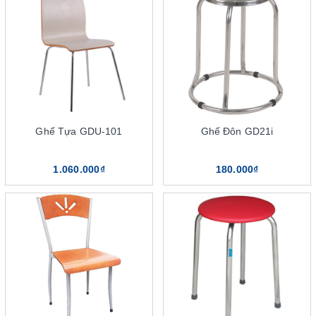
Sử dụng đa năng
Vì sao khách hàng nên mua ghế đôn The One tại DSG
Group
Ghế Tựa GDU-101
Ghế Đôn GD21i
1.060.000₫
180.000₫
Sản phẩm ghế đôn The One được thiết kế đa dạng về kiểu dáng,