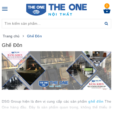
0
Toggle
navigation
Trang chủ
Ghế Đôn
Ghế Đôn
DSG Group hiện là đơn vị cung cấp các sản phẩm
ghế đôn
The
One hàng đầu. Đây là sản phẩm quan trọng, không thể thiếu ở
không gian làm việc hoặc gia đình. Điều này đến từ thiết kế có