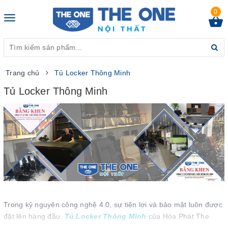
0
Toggle
navigation
Trang chủ
Tủ Locker Thông Minh
Tủ Locker Thông Minh
Trong kỷ nguyên công nghệ 4.0, sự tiện lợi và bảo mật luôn được
đặt lên hàng đầu.
Tủ Locker Thông Minh
của Hòa Phát The
One không chỉ đơn thuần là một tủ chứa đồ mà đã trở thành biểu