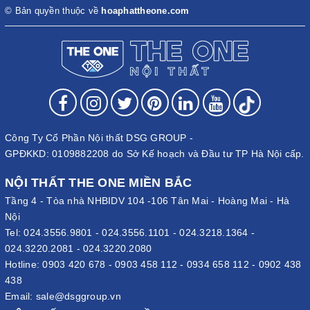
© Bản quyền thuộc về
hoaphattheone.com
Công Ty Cổ Phần Nội thất DSG GROUP -
GPĐKKD: 0109882208 do Sở Kế hoạch và Đầu tư TP Hà Nội cấp.
NỘI THẤT THE ONE MIỀN BẮC
Hướng Dẫn Dẫn Cách Sử Dụng Tủ Locker Thông Minh của Hoà
Tầng 4 - Tòa nhà NHBIDV 104 -106 Tân Mai - Hoàng Mai - Hà
Phát The One
Nội
Tel:
024.3556.9801
-
024.3556.1101
-
024.3218.1364
-
Sử dụng Smart Locker của Hòa Phát The One cực kỳ đơn giản
024.3220.2081
-
024.3220.2080
qua các bước sau:
Hotline:
0903 420 678
-
0903 458 112
-
0934 658 112
-
0902 438
438
1. Quy Trình Gửi Đồ (Check-in)
Email:
sale@dsggroup.vn