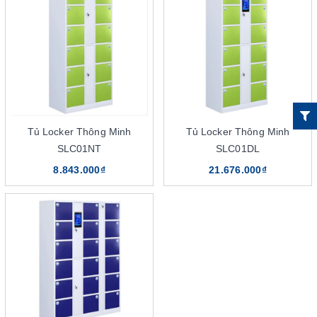
I. Cấu Trúc Và Thiết Kế Đẳng
Cấp Của Smart Locker Hòa Phát
The One
Tủ Locker Thông Minh
Tủ Locker Thông Minh
SLC01NT
SLC01DL
8.843.000₫
21.676.000₫