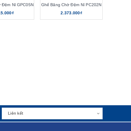
ờ Đệm Nỉ GPC05N
Ghế Băng Chờ Đệm Nỉ PC202N
15.000₫
2.373.000₫
giá thành phải chăng
 One
ầu hết nhu cầu sử dụng ghế chờ của các khách hàng
ản phẩm cùng với độ bền, tính thẩm mỹ luôn được đảm