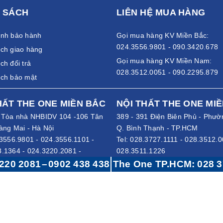
 SÁCH
LIÊN HỆ MUA HÀNG
ánh bảo hành
Gọi mua hàng KV Miền Bắc:
nh giá cao chính là sự êm ái, thoải mái. Thiết kế ghế băng chờ nỉ 
024.3556.9801 - 090.3420.678
ch giao hàng
m ái nhất. Xua tan đi sự mệt mỏi do phải chờ đợi trong thời gian d
Gọi mua hàng KV Miền Nam:
được đánh giá cao về tính thẩm mỹ, nâng cao sự sang trọng cho kh
ch đổi trả
028.3512.0051 - 090.2295.879
ách bảo mật
trung là chủ yếu. Nên khi sử dụng người dùng có thể dựa vào tho
Cho sản phẩm có độ chịu lực cao, không bị rung lắc khi ngồi và bền 
HẤT THE ONE MIỀN BẮC
NỘI THẤT THE ONE MI
- Tòa nhà NHBIDV 104 -106 Tân
389 - 391 Điện Biên Phủ - Phườ
nâng đỡ chắc chắn
àng Mai - Hà Nội
Q. Bình Thạnh - TP.HCM
3556.9801
-
024.3556.1101
-
Tel:
028.3727.1111
-
028.3512.0
8.1364
-
024.3220.2081
-
028.3511.1226
0.2080
Hotline:
0902 295 879
-
0908 59
220 2081
–
0902 438 438
The One TP.HCM:
028 3
0903 420 678
-
0903 458 112
-
0909656682
8 112
-
0902 438 438
Email:
sale@dsggroup.vn
ale@dsggroup.vn