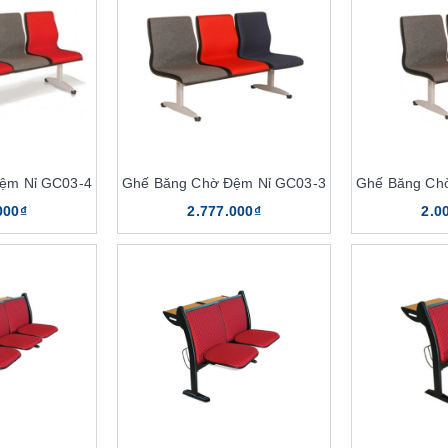
a dạng
ờ nỉ
ống sàn
ệm Nỉ GC03-4
Ghế Băng Chờ Đệm Nỉ GC03-3
Ghế Băng Ch
g The One
000₫
2.777.000₫
2.0