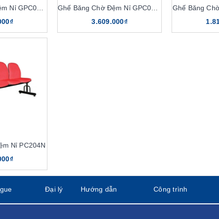
Ghế Băng Chờ Đệm Nỉ GPC05N-3
Ghế Băng Chờ Đệm Nỉ GPC05N-2
Ghế Băng Ch
000₫
3.609.000₫
1.8
ệm Nỉ PC204N
 The One được thiết kế kiểu dáng đa dạng, kích thước phong phú, 
000₫
thương hiệu ghế băng chờ nỉ The
ogue
Đại lý
Hướng dẫn
Công trình
u nhiều đặc điểm, tính năng nổi bật. Sản phẩm có thể đáp ứng h
 dây chuyền công nghệ tiên tiến, hiện đại nhất. Nên chất lượng s
đặc điểm nổi bật như sau: