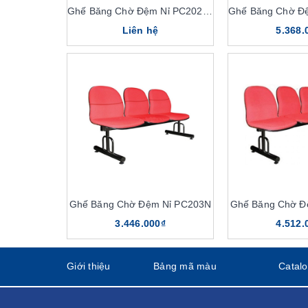
Ghế Băng Chờ Đệm Nỉ PC202N-3
Liên hệ
5.368.
Ghế Băng Chờ Đệm Nỉ PC203N
Ghế Băng Chờ Đ
Ghế băng chờ đệm nỉ
3.446.000₫
4.512.
6 ưu điểm vượt trội tạo 
Giới thiệu
Bảng mã màu
Catal
Dòng sản phẩm ghế phòng chờ đệm nỉ The One sở hữ
hiện nay. Đặc biệt, ghế The One được sản xuất trên
bảo. Ghế phòng chờ bọc nỉ The One còn sở hữu các 