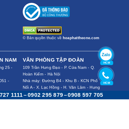
có đệm mút dày, bề mặt vải nỉ chắc chắn, khó bị trầy
ài. Không chỉ êm, chất đệm nỉ không bị trầy xước The
ông gian.
© Bản quyền thuộc về
hoaphattheone.com
ải mái mà không sợ bị mỏi lưng. Phần khung ghế được
bỉ với thời gian. Qua đó,hạn chế tối đa việc sửa chữa
Zalo
ỀN NAM
VĂN PHÒNG TẬP ĐOÀN
HCM
ng 25 -
109 Trần Hưng Đạo - P. Cửa Nam - Q.
Hoàn Kiếm - Hà Nội
051
-
Nhà máy: Đường B4 - Khu B - KCN Phố
HCM
Nối A - X. Lạc Hồng - H. Văn Lâm - Hưng
7 705
-
Yên
727 1111
–
0902 295 879
–
0908 597 705