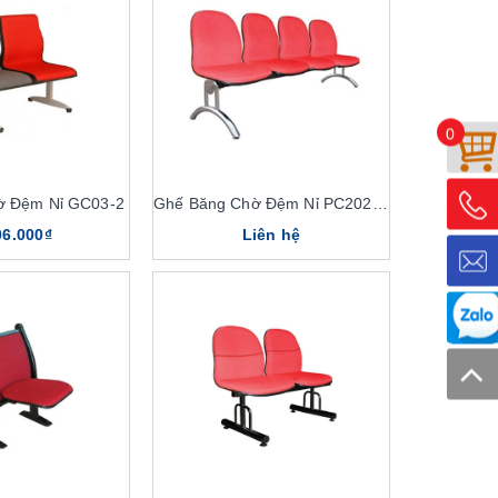
0
ờ Đệm Nỉ GC03-2
Ghế Băng Chờ Đệm Nỉ PC202N-4
06.000₫
Liên hệ