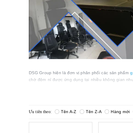
DSG Group hiện là đơn vị phân phối các sản phẩm
g
chờ đệm nỉ được ứng dụng tại nhiều không gian như
thẩm mỹ cao, có độ êm ái tốt,... Mang đến cho ngườ
Tên A-Z
Tên Z-A
Hàng mới
Ưu tiên theo:
6 ưu điểm vượt trội tạo thương hiệu ghế băn
Đệm mút bọc nỉ êm ái
Thiết kế khung chân, thanh nâng đỡ chắc chắn