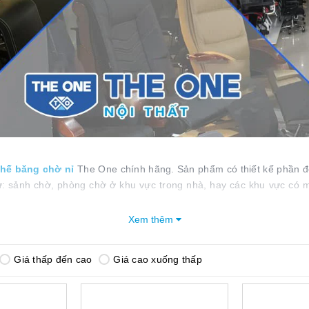
hế băng chờ nỉ
The One chính hãng. Sản phẩm có thiết kế phần đệ
: sảnh chờ, phòng chờ ở khu vực trong nhà, hay các khu vực có m
i dùng những trải nghiệm tốt, hoàn hảo nhất.
Xem thêm
Mục lục bài viết
Giá thấp đến cao
Giá cao xuống thấp
g chờ nỉ The One