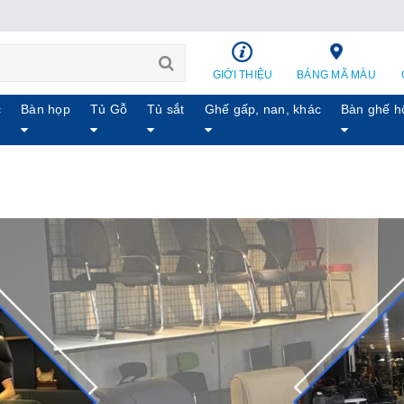
GIỚI THIỆU
BẢNG MÃ MÀU
c
Bàn họp
Tủ Gỗ
Tủ sắt
Ghế gấp, nan, khác
Bàn ghế h