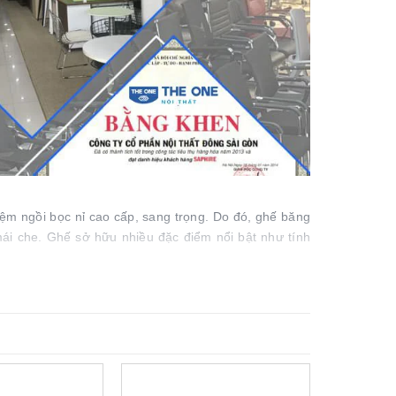
m ngồi bọc nỉ cao cấp, sang trọng. Do đó, ghế băng
ái che. Ghế sở hữu nhiều đặc điểm nổi bật như tính