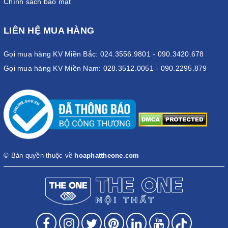
Chính sách bảo mật
LIÊN HỆ MUA HÀNG
Gọi mua hàng KV Miền Bắc: 024.3556.9801 - 090.3420.678
Gọi mua hàng KV Miền Nam: 028.3512.0051 - 090.2295.879
Các mẫu tủ để giầy khu công nghiệp có thiết kế hiện đại và
© Bản quyền thuộc về
hoaphattheone.com
chuyên nghiệp
Tủ để giày The One sở hữu thiết kế hiện đại, đơn giản mà vẫn
đáp ứng đầy đủ công năng. Sản phẩm bao gồm nhiều ngăn nhỏ
chia thành các kích thước giống nhau. Tủ có thiết kế bao gồm
loại có cánh khóa hoặc loại không có khóa. Thông thường, dòng
tủ để giày bằng gỗ, sắt được chia thành 10, 16, 18, 24 ngăn.