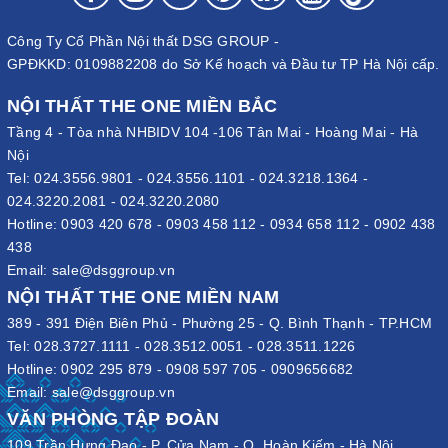
Mang đến cho người dùng sản phẩm nội thất có tính ứng dụng
cao.
Công Ty Cổ Phần Nội thất DSG GROUP -
GPĐKKD: 0109882208 do Sở Kế hoạch và Đầu tư TP Hà Nội cấp.
Tủ được thiết kế với kích thước tối giản, tiết kiệm diện tích tối đa
cho không gian sử dụng. Màu sắc tủ trang nhã khi bao gồm
NỘI THẤT THE ONE MIỀN BẮC
những gam màu gỗ như: trăngs sữa, vàng nhạt, nâu vàng…. Sản
Tầng 4 - Tòa nhà NHBIDV 104 -106 Tân Mai - Hoàng Mai - Hà
phẩm còn được thiết kế chia thành những ngăn nhỏ, mỗi ngăn
Nội
gồm 2 đợt. Qua đó có thể tăng tính hiệu quả trong việc lưu trữ đồ
Tel:
024.3556.9801
-
024.3556.1101
-
024.3218.1364
-
đạc.
024.3220.2081
-
024.3220.2080
Hotline:
0903 420 678
-
0903 458 112
-
0934 658 112
-
0902 438
Chất liệu sản phẩm cao cấp
438
Dòng tủ để giày khu công nghiệp trong mảng
nội thất công cộng
Email:
sale@dsggroup.vn
được sản xuất từ chất liệu cao cấp. Cho sản phẩm có độ bền bỉ
NỘI THẤT THE ONE MIỀN NAM
cao cùng khả năng chịu lực, tải trọng lớn. Tủ có cấu tạo từ chất
389 - 391 Điện Biên Phủ - Phường 25 - Q. Bình Thạnh - TP.HCM
liệu chính là gỗ ép công nghiệp, bề mặt được phủ lớp MFC,
Tel:
028.3727.1111
-
028.3512.0051
-
028.3511.1226
Laminate, sơn PU,... Đồng thời, gỗ ép còn được xử lý, giúp loại
Hotline:
0902 295 879
-
0908 597 705
-
0909656682
bỏ những tạp chất thông thường. Sử dụng các hoá chất, keo chất
Email:
sale@dsggroup.vn
lượng để xử lý nhiệt, ép công suất cao. Từ đó có thể đảm bảo độ
VĂN PHÒNG TẬP ĐOÀN
kết dính, độ bền cùng khả năng chống mối mọt, ăn mòn cao.
109 Trần Hưng Đạo - P. Cửa Nam - Q. Hoàn Kiếm - Hà Nội