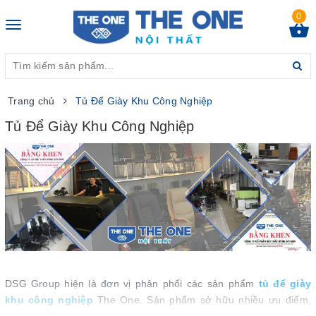
0
Toggle
navigation
Trang chủ
Tủ Để Giày Khu Công Nghiệp
Tủ Để Giày Khu Công Nghiệp
DSG Group hiện là đơn vị phân phối các sản phẩm
tủ để giày
khu công nghiệp
The One. Sản phẩm sở hữu nhiều ưu điểm,
tính năng nổi bật, mang đến nhiều tiện ích cho người dùng. Với