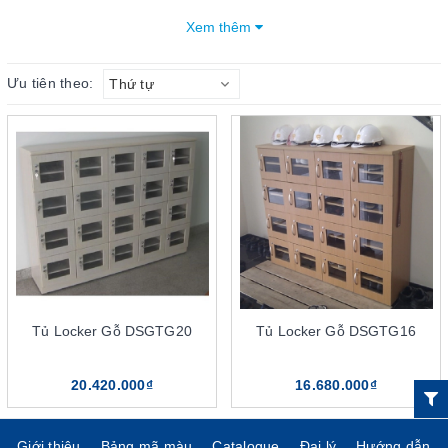
chất liệu gỗ ép công nghiệp cao cấp, tủ để giày có độ bền, tuổi
Xem thêm
thọ và tính thẩm mỹ cao. Tủ có thiết kế nhiều ngăn hiện đại, thích
hợp sử dụng cho nhiều vị trí, không gian khác nhau.
Ưu tiên theo:
Thứ tự
Mục lục bài viết
6 điểm nổi bật của tủ để giày khu công nghiệp The One
Thiết kế tủ hiện đại
Chất liệu sản phẩm cao cấp
Kích thước tủ đa dạng
Tnh ứng dụng linh hoạt
Tính thẩm mỹ cao
Giá thành tủ phải chăng
Tủ Locker Gỗ DSGTG20
Tủ Locker Gỗ DSGTG16
Phân loại sản phẩm tủ để giày khu công nghiệp The
One
20.420.000₫
16.680.000₫
Tủ để giày 16 ngăn
Tủ để giày 20 ngăn
Giới thiệu
Bảng mã màu
Catalogue
Đại lý
Hướng dẫn