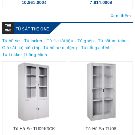
10.961.000₫
7.814.000₫
Xem thêm
TỦ SẮT
THE ONE
Tủ hồ sơ
-
Tủ locker
-
Tủ file tài liệu
-
Tủ ghép
-
Tủ sắt an toàn
-
Giá sắt, kệ siêu thị
-
Tủ hồ sơ di động
-
Tủ sắt gia đình
-
Tủ Locker Thông Minh
Tủ Hồ Sơ TU09K3CK
Tủ Hồ Sơ TU08