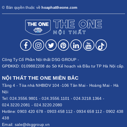
© Bản quyền thuộc về
hoaphattheone.com
Công Ty Cổ Phần Nội thất DSG GROUP -
GPĐKKD: 0109882208 do Sở Kế hoạch và Đầu tư TP Hà Nội cấp.
NỘI THẤT THE ONE MIỀN BẮC
Tầng 4 - Tòa nhà NHBIDV 104 -106 Tân Mai - Hoàng Mai - Hà
Nội
Tel:
024.3556.9801
-
024.3556.1101
-
024.3218.1364
-
024.3220.2081
-
024.3220.2080
Hotline:
0903 420 678
-
0903 458 112
-
0934 658 112
-
0902 438
438
Email:
sale@dsggroup.vn