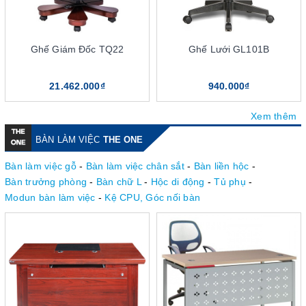
Ghế Giám Đốc TQ22
Ghế Lưới GL101B
21.462.000₫
940.000₫
Xem thêm
BÀN LÀM VIỆC
THE ONE
Bàn làm việc gỗ
-
Bàn làm việc chân sắt
-
Bàn liền hộc
-
Bàn trưởng phòng
-
Bàn chữ L
-
Hộc di động
-
Tủ phụ
-
Modun bàn làm việc
-
Kệ CPU, Góc nối bàn