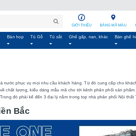
GIỚI THIỆU
BẢNG MÃ MÀU
c
Bàn họp
Tủ Gỗ
Tủ sắt
Ghế gấp, nan, khác
Bàn ghế h
cả nước phục vụ mọi nhu cầu khách hàng. Từ đó cung cấp cho khách
về chất lượng, kiểu dáng mẫu mã cho tới kênh phân phối sản phẩm. 
Trong đó phải kể đến 3 đại lý nằm trong top nhà phân phối Nội thấ
iền Bắc