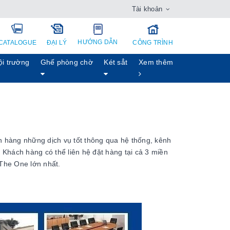
Tài khoản
HƯỚNG DẪN
CATALOGUE
ĐẠI LÝ
CÔNG TRÌNH
ội trường
Ghế phòng chờ
Két sẳt
Xem thêm
 hàng những dịch vụ tốt thông qua hệ thống, kênh
Khách hàng có thể liên hệ đặt hàng tại cả 3 miền
t The One lớn nhất.