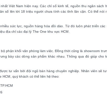
o nhất Việt Nam hiện nay. Các chỉ số kinh tế, nguồn thu ngân sách
ân số lên tới 18 triệu người chưa tính các tỉnh lân cận. Có thể nó
nhiều sức lực, nguồn hàng hóa dồi dào. Từ đó luôn phát triển cá
hiệu địa chỉ các đại lý The One khu vực HCM.
 bộ phận khối văn phòng làm việc. Đồng thời cũng là showroom trư
ẽ trưng bày các dòng sản phẩm khác nhau. Thông qua đó giúp cho
 được tư vấn bởi đội ngũ bán hàng chuyên nghiệp. Nhân viên sẽ tư
e HCM, quý khách có thể liên hệ theo:
- TP.HCM
26