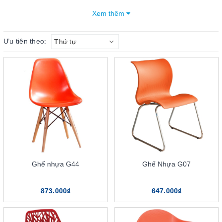
nhu cầu, mục đích sử dụng mà quý khách hàng có thể chọn dòng
Xem thêm
sản phẩm phù hợp.
Ưu tiên theo:
Thứ tự
Mục lục bài viết
6 ưu điểm nổi bật của dòng ghế nhựa The One
Chất liệu cao cấp
Đa dạng mẫu mã
Thiết kế ghế nhựa linh hoạt
Độ bền, tuổi thọ cao, mang đến nhiều tính năng tiện ích
Tiết kiệm chi phí
Thương hiệu uy tín
3 lưu ý khi lựa chọn ghế nhựa The One
Ghế nhựa G44
Ghế Nhựa G07
Chọn ghế theo mong muốn
Chọn ghế theo hoàn cảnh sử dụng
873.000₫
647.000₫
Chọn ghế theo thương hiệu sản xuất
Ứng dụng của ghế nhựa The one