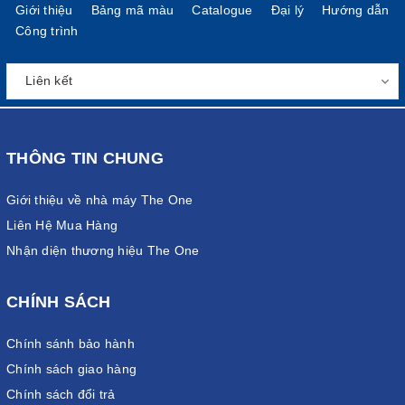
Giới thiệu
Bảng mã màu
Catalogue
Đại lý
Hướng dẫn
Đa dạng mẫu mã
Công trình
THÔNG TIN CHUNG
Giới thiệu về nhà máy The One
Liên Hệ Mua Hàng
Nhận diện thương hiệu The One
CHÍNH SÁCH
Chính sánh bảo hành
Các mẫu ghế nhựa có sự đa dạng về mẫu mã và kích thước
Chính sách giao hàng
Chính sách đổi trả
Một đặc điểm nổi bật khác của ghế nhựa cao chính là thiết kế