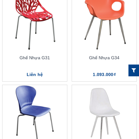
Vì sao nên mua ghế nhựa The One tại DSG Group?
Ghế Nhựa G31
Ghế Nhựa G34
Liên hệ
1.093.000₫
Ghế nhựa The One là sản phẩm nội thất sở hữu nhiều ưu điểm
vượt trội
6 ưu điểm nổi bật của dòng