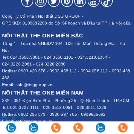
mang lại cho người sử dụng sự thuận lợi khi di chuyển xa. Nó rất
phù hợp với các sự kiện ngoài trời khi có rất nhiều người đến
tham dự, quán vỉa hè, quán cafe,...vì cần chuẩn bị rất nhiều bàn
Công Ty Cổ Phần Nội thất DSG GROUP -
ghế. Điều đó giúp tiết kiệm thời gian, chi phí, công sức rất là
GPĐKKD: 0109882208 do Sở Kế hoạch và Đầu tư TP Hà Nội cấp.
nhiều khi vận chuyển
NỘI THẤT THE ONE MIỀN BẮC
Độ bền, tuổi thọ cao, mang đến
Tầng 4 - Tòa nhà NHBIDV 104 -106 Tân Mai - Hoàng Mai - Hà
nhiều tính năng tiện ích
Nội
Tel:
024.3556.9801
-
024.3556.1101
-
024.3218.1364
-
024.3220.2081
-
024.3220.2080
Hotline:
0903 420 678
-
0903 458 112
-
0934 658 112
-
0902 438
438
Email:
sale@dsggroup.vn
NỘI THẤT THE ONE MIỀN NAM
389 - 391 Điện Biên Phủ - Phường 25 - Q. Bình Thạnh - TP.HCM
Tel:
028.3727.1111
-
028.3512.0051
-
028.3511.1226
Hotline:
0902 295 879
-
0908 597 705
-
0909656682
Email:
sale@dsggroup.vn
VĂN PHÒNG TẬP ĐOÀN