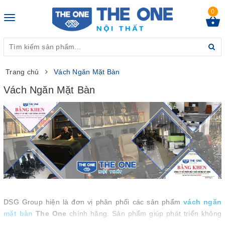
0
Toggle
navigation
Trang chủ
Vách Ngăn Mặt Bàn
Vách Ngăn Mặt Bàn
DSG Group hiện là đơn vị phân phối các sản phẩm
vách ngăn
mặt bàn
The One
chính hãng. Sản phẩm giúp phát triển không
gian làm việc của nhân viên theo hướng độc lập, riêng tư. Giúp