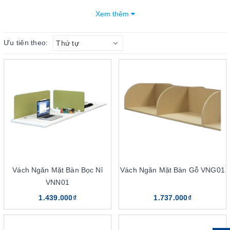
tách rời không gian làm việc liền kề mà không gây ảnh hưởng
Xem thêm
đến cơ sở kết cấu hạ tầng vốn có. Với nhiều ưu điểm, tính năng
vượt trội thì đây chắc chắn là sản phẩm vách ngăn hoàn hảo
Ưu tiên theo:
Thứ tự
nhất.
Mục lục bài viết
Đặc điểm nổi bật của vách ngăn mặt bàn The One
3 Loại vách ngăn mặt bàn The One phổ biến nhất
Vách ngăn mặt bàn gỗ The One
Vách ngăn bàn làm việc bằng kính The One
Vách ngăn mặt bàn PVC
6 Lợi ích khi sử dụng vách ngăn mặt bàn The One
Vách Ngăn Mặt Bàn Bọc Nỉ
Vách Ngăn Mặt Bàn Gỗ VNG01
Vách ngăn mặt bàn khiến cho không gian làm việc gọn
VNN01
gàng hơn
1.439.000₫
1.737.000₫
Vách ngăn văn phòng giúp nâng cao không gian sự cá
nhân, riêng tư
Vách ngăn khiến việc đi dây khoa học, tiết kiệm điện