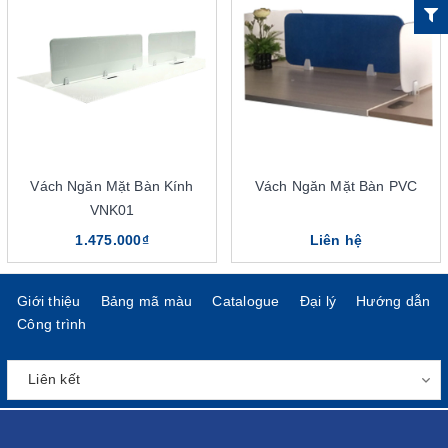
Tạo không gian làm việc chuyên nghiệp với vách ngăn
mặt bàn
Giúp cho người dùng trải nghiệm sự tiện nghi tốt hơn
Khiến cho không gian làm việc thông thoáng, dễ chịu hơn
Nhà phân phối sản phẩm vách ngăn mặt bàn chính
hãng The One
Vách Ngăn Mặt Bàn Kính
Vách Ngăn Mặt Bàn PVC
VNK01
1.475.000₫
Liên hệ
Giới thiệu
Bảng mã màu
Catalogue
Đại lý
Hướng dẫn
Công trình