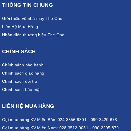
THÔNG TIN CHUNG
Giới thiệu về nhà máy The One
Vách ngăn mặt bàn The One được thiết kế đẹp, kiểu dáng phong
Liên Hệ Mua Hàng
phú và đa dạng
Nhận diện thương hiệu The One
Đặc điểm nổi bật của vách
CHÍNH SÁCH
ngăn mặt bàn The One
Chính sánh bảo hành
Bàn làm việc nhân viên với vách ngăn hiện đang là dòng sản
Chính sách giao hàng
phẩm nội thất không thể thiếu ở nhiều văn phòng. Mang đến cho
Chính sách đổi trả
doanh nghiệp không gian làm việc chuyên nghiệp, hiện đại và trẻ
trung hơn hẳn. Với công dụng chính là phân chia không gian, vị
Chính sách bảo mật
trí làm việc cho từng cá nhân trong doanh nghiệp. Vách ngăn bàn
làm việc sẽ đảm bảo sự riêng tư, độc lập cho mỗi cá nhân trong
LIÊN HỆ MUA HÀNG
công ty. Giúp họ có thể thỏa sức mình để sáng tạo và nâng cao
hiệu quả làm việc ngày một tốt hơn. Trong đó, chính những đặc
Gọi mua hàng KV Miền Bắc: 024.3556.9801 - 090.3420.678
điểm nổi bật đã giúp vách ngăn mặt bàn The One được ưa
Gọi mua hàng KV Miền Nam: 028.3512.0051 - 090.2295.879
chuộng như: