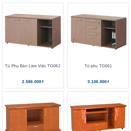
dưới.
Chia sẻ một số kinh nghiệm khi
mua tủ phụ giám đốc The One
Khi muốn chọn mua tủ phụ cho văn phòng giám đốc, cần cân
nhắc các tiêu chuẩn. Như vậy mới lựa chọn được mẫu tủ phù
hợp, tạo sự kết hợp hài hòa cho văn phòng làm việc. Cụ thể, hãy
quan tâm đến các yếu tố sau để mua tụ phụ được như ý:
Tủ Phụ Bàn Làm Việc TG062
Tủ phụ TG061
Lựa chọn tủ phụ giám đốc dựa trên
2.586.000₫
3.106.000₫
kiểu dáng