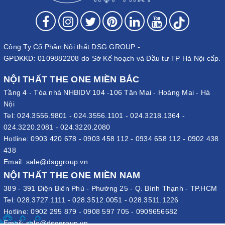
Lựa chọn tủ theo kích thước bàn, đôi khi chỉ là hộc tủ phụ
Công Ty Cổ Phần Nội thất DSG GROUP -
GPĐKKD: 0109882208 do Sở Kế hoạch và Đầu tư TP Hà Nội cấp.
Một yếu tố quan trọng không kém khi chọn mẫu tủ phụ cho giám
đốc là diện tích căn phòng. Nếu như diện tích văn phòng lớn,
NỘI THẤT THE ONE MIỀN BẮC
rộng thì có thể lựa mẫu tủ có kích thước rộng một chút. Bởi như
Tầng 4 - Tòa nhà NHBIDV 104 -106 Tân Mai - Hoàng Mai - Hà
thế có thể đựng được nhiều tài liệu, giấy tờ, hồ sơ hay vật dụng
Nội
cá nhân hơn. Còn diện tích căn phòng không quá rộng rãi, có
Tel:
024.3556.9801
-
024.3556.1101
-
024.3218.1364
-
phần hạn chế. Cần cân nhắc phương án chọn tủ phụ giám đốc có
024.3220.2081
-
024.3220.2080
có nhiều ngăn. Tủ không cần có diện tích quá lớn nhưng vẫn đủ
Hotline:
0903 420 678
-
0903 458 112
-
0934 658 112
-
0902 438
không gian cho sếp sắp xếp, quản lý tài liệu.
438
Lựa chọn tủ phụ dựa trên yếu tố
Email:
sale@dsggroup.vn
NỘI THẤT THE ONE MIỀN NAM
phong thủy
389 - 391 Điện Biên Phủ - Phường 25 - Q. Bình Thạnh - TP.HCM
Có khá nhiều vị lãnh đạo thường quan tâm, coi trọng vấn đề
Tel:
028.3727.1111
-
028.3512.0051
-
028.3511.1226
phong thủy khi chọn nội thất. Theo quan điểm liên quan đến tâm
Hotline:
0902 295 879
-
0908 597 705
-
0909656682
linh, thuận phong thủy sẽ mang đến tài lộc, vận may cho chính vị
Email:
sale@dsggroup.vn