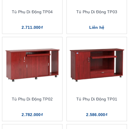
Tủ Phụ Di Động TP04
Tủ Phụ Di Động TP03
Tủ phụ giám đốc The One sở hữu 5 ưu điểm tuyệt vời
2.711.000₫
Liên hệ
5 điểm nổi bật của sản phẩm tủ
phụ giám đốc The One
Tủ phụ văn phòng giám đốc là dòng sản phẩm tiện ích, có nhiều
tính năng nổi bật. Sản phẩm hiện đang được nhiều doanh nghiệp
ưa chuộng, lựa chọn cho văn phòng giám đốc. Điều này đến từ
chính các đặc điểm nổi bật của dòng tủ phụ The One này:
Kích thước đa dạng
Tủ Phụ Di Động TP02
Tủ Phụ Di Động TP01
Mẫu tủ phụ thường có hạn chế về chiều cao nhưng chiều rộng
của tủ lại rất đa dạng. Do đó, tủ phụ giám đốc The One vẫn có
2.782.000₫
2.586.000₫
thể đáp ứng được nhu cầu lưu trữ tài liệu lớn. Sản phẩm vì thế có
thể ứng dụng tại nhiều mô hình công ty, doanh nghiệp khác nhau.