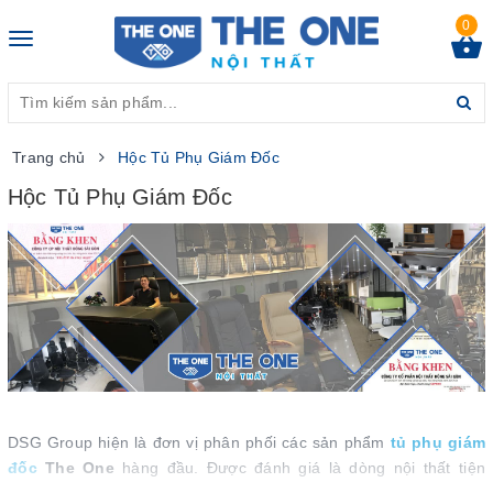
0
Toggle
navigation
Trang chủ
Hộc Tủ Phụ Giám Đốc
Hộc Tủ Phụ Giám Đốc
DSG Group hiện là đơn vị phân phối các sản phẩm
tủ phụ giám
đốc
The One
hàng đầu. Được đánh giá là dòng nội thất tiện
dụng nhất trong văn phòng giám đốc. Sản phẩm được kết hợp