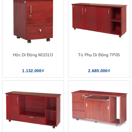
Lựa chọn tủ phụ giám đốc dựa trên diện tích căn phòng
Lựa chọn tủ phụ dựa trên yếu tố phong thủy
Vì sao nên mua tủ phụ giám đốc The One tại DSG
Group?
Nhà phân phối tủ phụ giám đốc The One tại Hà Nội
Nhà phân phối tủ phụ giám đốc The One tại TP.HCM
Hộc Di Động M1D1O
Tủ Phụ Di Động TP05
1.132.000₫
2.685.000₫