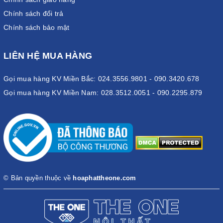
ưa chuộng sự trẻ trung, năng động và tươi sáng. Có thể chọn
Chính sách đổi trả
những mẫu tủ có màu sắc nhạt hơn, màu vân gỗ thể hiện sự
Chính sách bảo mật
năng động, cá tính.
Lựa chọn tủ phụ giám đốc dựa trên
LIÊN HỆ MUA HÀNG
diện tích căn phòng
Gọi mua hàng KV Miền Bắc: 024.3556.9801 - 090.3420.678
Gọi mua hàng KV Miền Nam: 028.3512.0051 - 090.2295.879
© Bản quyền thuộc về
hoaphattheone.com