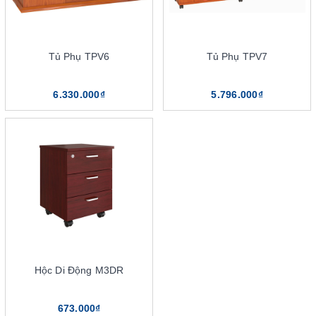
Tủ Phụ TPV6
Tủ Phụ TPV7
6.330.000₫
5.796.000₫
Lựa chọn tủ phụ giám đốc theo kiểu dáng
Tùy thuộc thiết kế, phong cách nội thất của văn phòng giám đốc
như thế nào. Cần cân nhắc lựa chọn các mẫu
tủ giám đốc
tương
ứng, phối hợp hài hòa và tinh tế. Bạn cũng có thể tham khảo
nhiều mẫu tủ phụ hơn, để hoàn chỉnh nội thất văn phòng làm
việc. Bởi hình dạng, kích thước chính là yếu tố hàng đầu cần
quan tâm khi mua tủ phụ cho giám đốc. Như văn phòng làm việc
có diện tích không quá lớn, lựa chọn mẫu tủ phụ có kích thước
vừa hoặc nhỏ sẽ giải quyết được vấn đề không gian.
Hộc Di Động M3DR
Lựa chọn mẫu tủ phụ hình chữ nhật sẽ thích hợp với nhiều không
gian văn phòng hơn. Loại tủ này sẽ dễ dàng kết hợp cùng các đồ
673.000₫