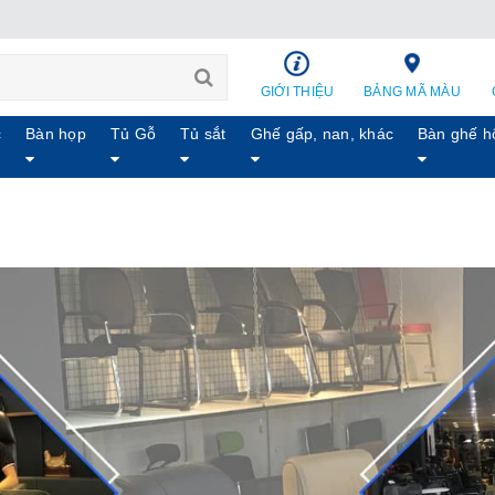
GIỚI THIỆU
BẢNG MÃ MÀU
c
Bàn họp
Tủ Gỗ
Tủ sắt
Ghế gấp, nan, khác
Bàn ghế h