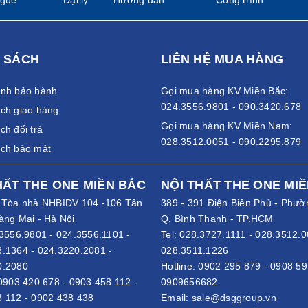
hiệu sản xuất két sắt được yêu thích. Điều này đến từ việc sản ph
, sau đây DSG Group xin chia sẻ một số kinh nghiệm mua két sắt sa
y phù hợp nhu cầu
 SÁCH
LIÊN HỆ MUA HÀNG
 chọn lựa mẫu két chống cháy phù hợp. Ví dụ như với các gia đình 
ánh bảo hành
Gọi mua hàng KV Miền Bắc:
g, tiệm trang sức,.... nên lựa chọn những dòng két sắt bảo mật c
024.3556.9801 - 090.3420.678
ch giao hàng
Gọi mua hàng KV Miền Nam:
ch đổi trả
ó độ chịu lửa tốt
028.3512.0051 - 090.2295.879
ách bảo mật
HẤT THE ONE MIỀN BẮC
NỘI THẤT THE ONE MI
- Tòa nhà NHBIDV 104 -106 Tân
389 - 391 Điện Biên Phủ - Phườ
àng Mai - Hà Nội
Q. Bình Thạnh - TP.HCM
3556.9801
-
024.3556.1101
-
Tel:
028.3727.1111
-
028.3512.0
8.1364
-
024.3220.2081
-
028.3511.1226
0.2080
Hotline:
0902 295 879
-
0908 59
0903 420 678
-
0903 458 112
-
0909656682
8 112
-
0902 438 438
Email:
sale@dsggroup.vn