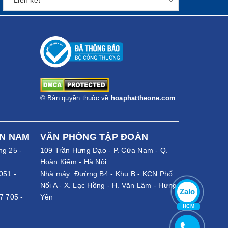
ẩm của The One đáp ứng đầy đủ các tiêu chí, yêu cầu
u đây:
thì nên chọn mẫu két sắt mini hay két có kích thước
ó kích thước lớn hơn. Ở khách sạn, khu nghỉ dưỡng….
© Bản quyền thuộc về
hoaphattheone.com
ỀN NAM
VĂN PHÒNG TẬP ĐOÀN
ng 25 -
109 Trần Hưng Đạo - P. Cửa Nam - Q.
Hoàn Kiếm - Hà Nội
051
-
Nhà máy: Đường B4 - Khu B - KCN Phố
Nối A - X. Lạc Hồng - H. Văn Lâm - Hưng
Zalo
7 705
-
Yên
HCM