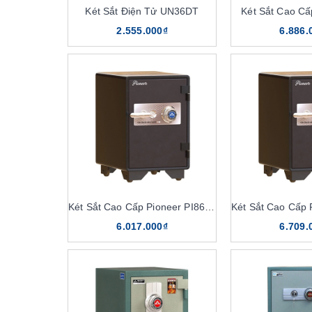
Két Sắt Điện Tử UN36DT
Két Sắt Cao C
2.555.000₫
6.886.
Két Sắt Cao Cấp Pioneer PI86K1C1
6.017.000₫
6.709.
Két sắt chống chá