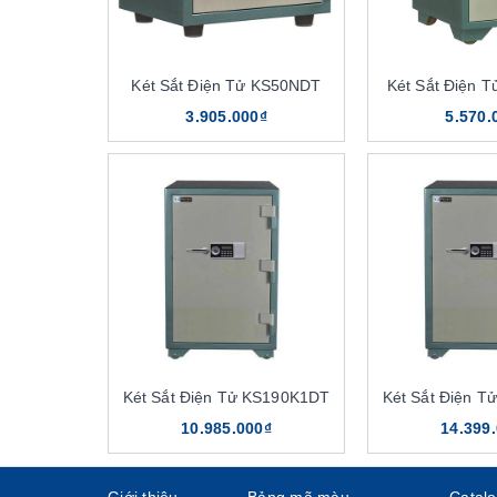
Két Sắt Điện Tử KS50NDT
Két Sắt Điện 
3.905.000₫
5.570.
Két sắt Hòa Phát chống cháy có nhiều mẫu mã, kích
két sắt cũng có nhiều mức trọng lượng, giá thành 
Dây chuyền sản xuất hiện đại
Mẫu
két sắt The One
được trang bị đầy đủ tính năn
Két Sắt Điện Tử KS190K1DT
Két Sắt Điện 
hàng có thể yên tâm hơn khi sử dụng dòng sản phẩm
10.985.000₫
14.399
7 cách chọn mua két sắt
Giới thiệu
Bảng mã màu
Catal