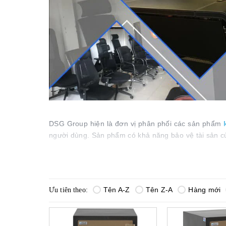
DSG Group hiện là đơn vị phân phối các sản phẩm
người dùng. Sản phẩm có khả năng bảo vệ tài sản củ
của bạn hiện nay.
Tên A-Z
Tên Z-A
Hàng mới
Ưu tiên theo:
4 ưu điểm vượt trội của két sắt chống cháy 
Thiết kế thông minh
Trang bị đa dạng tính năng