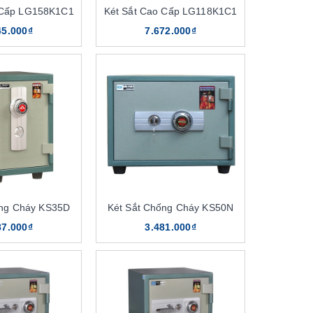
 Cấp LG158K1C1
Két Sắt Cao Cấp LG118K1C1
45.000₫
7.672.000₫
ống Cháy KS35D
Két Sắt Chống Cháy KS50N
87.000₫
3.481.000₫
n toàn bảo mật tốt