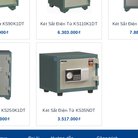
Tử KS90K1DT
Két Sắt Điện Tử KS110K1DT
Két Sắt Điệ
000₫
6.303.000₫
7.8
Các mẫu két sắt chống cháy đa dạng về kích thước và kiểu dáng
 thước, màu sắc dạng. Nên sản phẩm phù hợp với nhu cầu sử dụng,
khác nhau…. đáp ứng yêu cầu khách hàng.
g hiện đại, thông minh. Sản phẩm được sản xuất trên dây chuyền
Tử KS250K1DT
Két Sắt Điện Tử KS35NDT
 mà DSG Group đang cung cấp này. Ngoài ra, két sắt còn được bảo
.000₫
3.517.000₫
 chống cháy phù hợp nhất
ogue
Đại lý
Hướng dẫn
Công trình