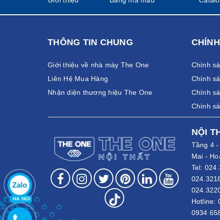
Không phải ngẫu nhiên mà The One trở thành thương 
khắt khe từ phía người tiêu dùng. Hiểu được điều đó
Chọn loại két sắt chống chá
THÔNG TIN CHUNG
CHÍNH
Tùy vào nhu cầu, mục đích sử dụng quý khách có thể
Giới thiệu về nhà máy The One
Chính s
vừa và nhỏ. Còn đối với các doanh nghiệp, ngân hàn
nên chọn dòng két sắt nhỏ, hoặc két sắt nữ trang.
Liên Hệ Mua Hàng
Chính sá
Nhận diện thương hiệu The One
Chính sá
Két sắt chống cháy The One c
Chính s
NỘI T
Tầng 4 
Mai - Ho
Tel:
024.
024.321
Zalo
024.322
HA NOI
Hotline:
0934 65