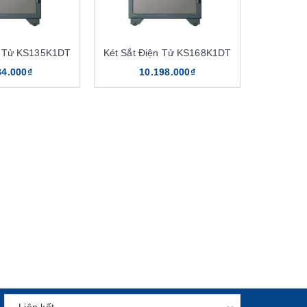
n Tử KS135K1DT
Két Sắt Điện Tử KS168K1DT
84.000₫
10.198.000₫
 cung mệnh cùng không gian của chủ nhân. Ngoài ra,
 công nghệ hiện đại, đạt chuẩn ISO:9000. Nên khách
 hành đến 12 tháng theo tiêu chuẩn NSX.