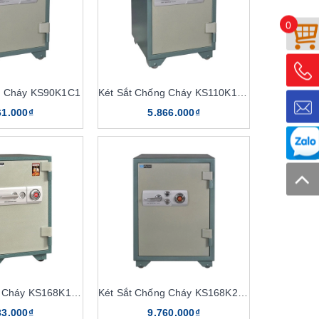
0
y chuyền công nghệ tiên tiến, khắc phục hạn chế các
g Cháy KS90K1C1
Két Sắt Chống Cháy KS110K1C1
61.000₫
5.866.000₫
g và các loại giấy tờ an toàn, bảo mật. Bảo vệ tốt cho
a thì két sắt vẫn hoạt động tốt.
ắt thông thường chỉ có thể chịu được mức nhiệt thấp,
ng chỉ có khả năng chống cháy những mẫu két sắt này
i có thể mở két sắt ra được. Két còn có trang bị tính
ộng lực mạnh lên trên.
Két Sắt Chống Cháy KS168K1C1
Két Sắt Chống Cháy KS168K2C1
33.000₫
9.760.000₫