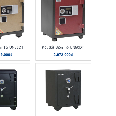
iện Tử UN56DT
Két Sắt Điện Tử UN50DT
89.000₫
2.972.000₫