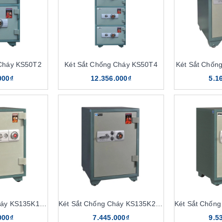
két sắt chống cháy The One
 tối ưu nhất hiện nay của The One. Sản phẩm được sản xuất trên dâ
bỏ qua các đặc điểm nổi bật của két chống cháy The One như:
 Cháy KS50T2
Két Sắt Chống Cháy KS50T4
Két Sắt Chốn
000₫
12.356.000₫
5.1
ng chịu nhiệt tốt. Do đó, có thể giúp bảo quản tốt tài sản, tư tran
cách tuyệt đối. Dù là khi ở trong tình trạng cháy nổ, hỏa hoạn xảy r
ộng lớn từ nhiệt độ cao, thời gian dài. Trong khi đó các loại két s
t liệu sắt, thép khối công nghiệp có độ cứng rắn, độ bền cao. Khô
g bảo mật cao. Nên chỉ những ai sở hữu mật khẩu hay dấu vân tay mớ
 hiệu nếu có người cố tình nhập sai mật khẩu, di chuyển hoặc tác đ
Két Sắt Chống Cháy KS135K1C1
Két Sắt Chống Cháy KS135K2C1
000₫
7.445.000₫
9.5