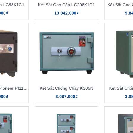
ấp LG98K1C1
Két Sắt Cao Cấp LG208K1C1
Két Sắt Cao
000₫
13.942.000₫
9.8
Két Sắt Cao Cấp Pioneer PI116K1C1
Két Sắt Chống Cháy KS35N
Két Sắt Ch
000₫
3.087.000₫
3.0
y The One được sản xuất trên dây chuyền công nghệ hiện đại, tính a