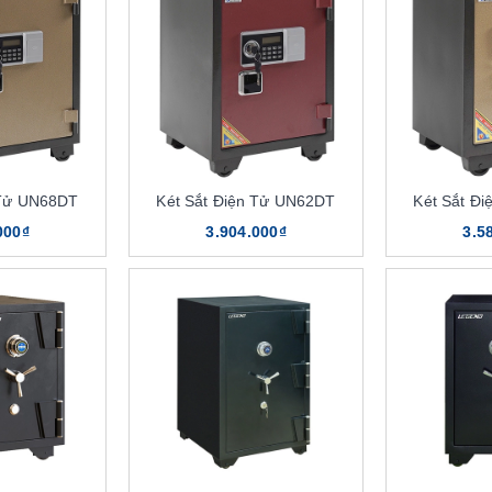
 nhất
u
 Tử UN68DT
Két Sắt Điện Tử UN62DT
Két Sắt Đ
tài chính
000₫
3.904.000₫
3.5
ính hãng The One