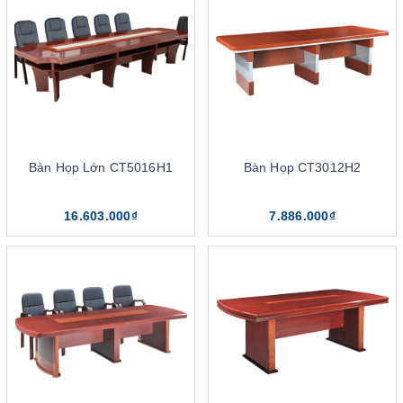
Bàn họp sơn PU hình oval
Bàn họp sơn PU rỗng ở giữa
4 cách chọn mua bàn họp sơn PU chất lượng
Chọn mua bàn họp phù hợp với kích thước
Chọn bàn họp đảm bảo chất lượng
Lựa chọn bàn họp với kiểu dáng phù hợp
Chọn bàn có màu sắc mang đến sự tinh tế, sang trọng
Bàn Họp Lớn CT5016H1
Bàn Họp CT3012H2
Nhà phân phối bàn họp sơn PU chính hãng The One
16.603.000₫
7.886.000₫