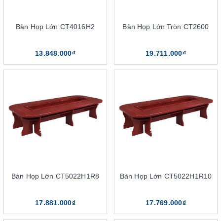
Bàn Họp Lớn CT4016H2
Bàn Họp Lớn Tròn CT2600
13.848.000₫
19.711.000₫
Lớp sơn PU tạo ra nét sang trọng cho các mẫu bàn họp
Bảng màu sản phẩm bàn họp sơn PU của The One rất đa dạng,
phong phú, từ các gam màu trầm, trung tính cho đến những gam
màu sáng. Theo đó, sản phẩm thường được sản xuất với nhiều
gam màu nổi bật như: đen, nâu nhạt, nâu gỗ, đỏ đô…..
Bàn Họp Lớn CT5022H1R8
Bàn Họp Lớn CT5022H1R10
Về phần sơn PU sẽ gồm những gam màu trơn bóng hay có họa
tiết vân gỗ tự nhiên, vân giả đá sang trọng. Tùy vào kỹ thuật sơn,
17.881.000₫
17.769.000₫
màu sắc mà các họa tiết, chất lượng sơn sẽ khác nhau. Nội thất
The One hiện đang sử dụng dòng sơn PU cao cấp. Kết hợp cùng