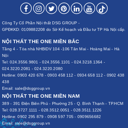
Ngoài ra, chất gỗ công nghiệp sơn PU giúp tăng tính thẩm mỹ, độ
bền cùng các tính năng cho sản phẩm hơn. Hiện nay, mẫu bàn
họp gỗ công nghiệp đang được DSG Group phân phối với mức
Công Ty Cổ Phần Nội thất DSG GROUP -
giá phải chăng. Sản phẩm có sự đa dạng về kiểu dáng, kích
GPĐKKD: 0109882208 do Sở Kế hoạch và Đầu tư TP Hà Nội cấp.
thước, màu sắc…. phù hợp lắp đặt, sử dụng cho nhiều không
gian phòng họp khác nhau.
NỘI THẤT THE ONE MIỀN BẮC
Tầng 4 - Tòa nhà NHBIDV 104 -106 Tân Mai - Hoàng Mai - Hà
Bàn họp sơn PU hình chữ nhật
Nội
Bàn họp hình chữ nhật sơn PU là dòng sản phẩm có thiết kế
Tel:
024.3556.9801
-
024.3556.1101
-
024.3218.1364
-
truyền thống. Mặt bàn hình chữ nhật được thiết kế có phần đơn
024.3220.2081
-
024.3220.2080
giản. Cho nên phù hợp sử dụng cho cả văn phòng diện tích hạn
Hotline:
0903 420 678
-
0903 458 112
-
0934 658 112
-
0902 438
chế hay rộng rãi.
438
Email:
sale@dsggroup.vn
Để tăng ý nghĩa phong thủy, dòng sản phẩm này sẽ được bo tròn
NỘI THẤT THE ONE MIỀN NAM
các góc. Điều này sẽ giúp hạn chế được sát khí, hung khí ở bốn
389 - 391 Điện Biên Phủ - Phường 25 - Q. Bình Thạnh - TP.HCM
góc nhọn của bàn họp. Không những thế, phần bo tròn này còn
Tel:
028.3727.1111
-
028.3512.0051
-
028.3511.1226
giúp sản phẩm mềm mại, uyển chuyển, tinh tế, sang trọng hơn.
Hotline:
0902 295 879
-
0908 597 705
-
0909656682
Tùy thuộc số lượng người, diện tích căn phòng mà doanh nghiệp
Email:
sale@dsggroup.vn
chọn kích thước bàn phù hợp.