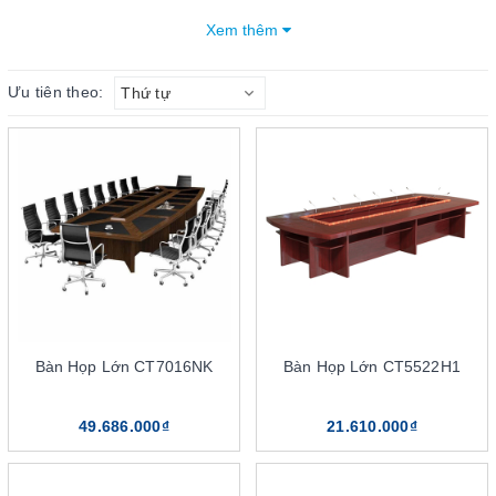
phẩm đang dần trở thành sự lựa chọn hàng đầu của nhiều doanh
Xem thêm
nghiệp, công ty.
Ưu tiên theo:
Thứ tự
Mục lục bài viết
4 điểm nổi bật của dòng sản phẩm bàn họp sơn PU The
One
Bàn họp The One sử dụng chất liệu sơn PU cao cấp
Giá thành phải chăng
Màu sắc mang đến sự sang trọng
Sản phẩm có độ bền tốt
Phân loại sản phẩm bàn họp sơn PU The One
Bàn họp sơn PU khung chân sắt
Bàn Họp Lớn CT7016NK
Bàn Họp Lớn CT5522H1
Bàn họp sơn PU gỗ tự nhiên
Bàn họp sơn PU gỗ công nghiệp
49.686.000₫
21.610.000₫
Bàn họp sơn PU hình chữ nhật
Bàn họp sơn PU hình tròn