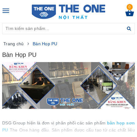
0
Toggle
navigation
Trang chủ
Bàn Họp PU
Bàn Họp PU
DSG Group hiện là đơn vị phân phối các sản phẩm
bàn họp sơn
PU
The One hàng đầu. Sản phẩm được cấu tạo từ các chất liệu
cao cấp, phủ sơn PU tăng độ bền, tính thẩm mỹ. Do đó, sản