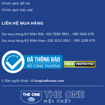
Chính sách đổi trả
Chính sách bảo mật
LIÊN HỆ MUA HÀNG
Gọi mua hàng KV Miền Bắc: 024.3556.9801 - 090.3420.678
Gọi mua hàng KV Miền Nam: 028.3512.0051 - 090.2295.879
Bàn họp sơn PU hiện nay chủ yếu được sản xuất từ gỗ công
nghiệp
Dòng bàn họp gỗ công nghiệp sơn Pu hiện đang được ứng dụng
© Bản quyền thuộc về
hoaphattheone.com
tại nhiều doanh nghiệp. Phần cốt gỗ công nghiệp được kết hợp
cùng sơn PU thường là ván gỗ MDF. Loại gỗ này được đánh giá
cao khi sở hữu nhiều tính năng nổi bật như: chống mối mọt, cong
vênh, co giãn vì thời tiết.