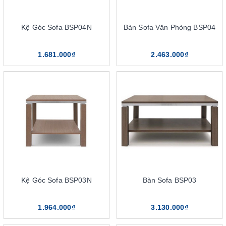
Kệ Góc Sofa BSP04N
Bàn Sofa Văn Phòng BSP04
1.681.000₫
2.463.000₫
Bàn sofa đa dạng về kiểu dáng và mẫu mã
Những mẫu bàn sofa thông minh có nhiều kiểu dáng đa dạng,
kích thước, hình dáng phong phú. Màu sắc của bàn cũng có sự
đa dạng, mang đến cho người dùng nhiều sự lựa chọn hơn. Các
khách hàng nếu thích vẻ đẹp tự nhiên, hãy chọn những mẫu bàn
gỗ tự nhiên, không sơn. Còn khách hàng yêu thích sự sang trọng,
hiện đại thì có thể chọn mẫu bàn sơn phủ cao cấp. Ngoài ra,
Kệ Góc Sofa BSP03N
Bàn Sofa BSP03
khách hàng cũng có thể chọn cho mình những kiểu bàn sofa có
thiết kế như: cao, thấp, hình vuông, hình tròn, chữ nhật…. theo
1.964.000₫
3.130.000₫
sở thích cá nhân cũng như phù hợp cho không gian sử dụng.