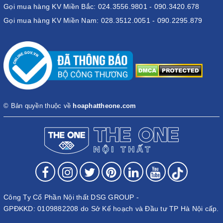
Gọi mua hàng KV Miền Bắc: 024.3556.9801 - 090.3420.678
Gọi mua hàng KV Miền Nam: 028.3512.0051 - 090.2295.879
Lựa chọn bàn sofa theo kiểu dáng, kích thước phù hợp
© Bản quyền thuộc về
hoaphattheone.com
Về kiểu dáng, mẫu mã bàn sofa cần có sự tương xứng, phù hợp
cùng phong cách trang trí. Nếu không gian văn phòng làm việc
được bày trí theo phong cách tân cổ điển. Bạn có thể lựa chọn
các mẫu bàn sofa đá có kiểu dáng cầu kỳ, nhiều chi tiết một chút.
Qua đó, tạo được sự sang trọng và đẳng cấp mà vẫn giữ được
nét gần gũi trong không gian. Như các mẫu bàn có cấu tạo từ
chất liệu chính là gỗ cao cấp. Thiết kế bàn có hình chữ nhật mặt
Công Ty Cổ Phần Nội thất DSG GROUP -
bàn gỗ nên rất phù hợp sử dụng cho không gian cổ điển. Nhưng
GPĐKKD: 0109882208 do Sở Kế hoạch và Đầu tư TP Hà Nội cấp.
nếu kết hợp cùng với mặt bàn kính lại mang đến sự biến hoá đa