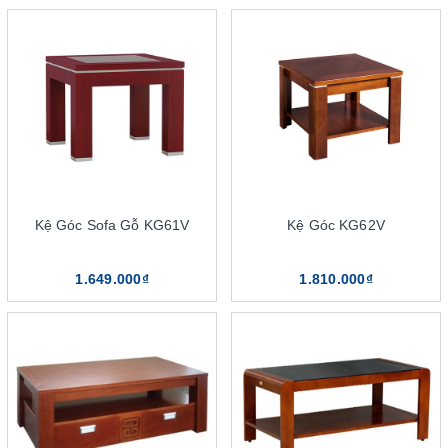
Bàn sofa gỗ The One
Sản phần bàn văn phòng dành cho sofa từ chất liệu gỗ tự nhiên
có độ bền, tuổi thọ cao. Loại bàn này còn có tính phong thủy tốt
với nhiều mẫu mã để lựa chọn. Chất liệu gỗ có màu sắc tự nhiên,
Kệ Góc Sofa Gỗ KG61V
Kệ Góc KG62V
nổi bật mang lại tính thẩm mỹ cao hơn. Bề mặt gỗ đã được The
One xử lý, đạt độ bóng mịn, bằng phẳng tiêu chuẩn. Nên người
1.649.000₫
1.810.000₫
dùng có thể chọn cho mình các mẫu bàn sofa hình chữ nhật,
tròn, vuông…. phù hợp với sở thích của bản thân cũng như
không gian sẽ sử dụng. Với mẫu bàn gỗ, mặt kính còn giúp cho
bàn tăng thêm vẻ đẹp, tính thẩm mỹ. Đồng thời, thiết kế chất liệu
kính trơn còn giúp sản phẩm dễ vệ sinh, làm sạch nữa.
Bàn sofa mặt kính khung thép The