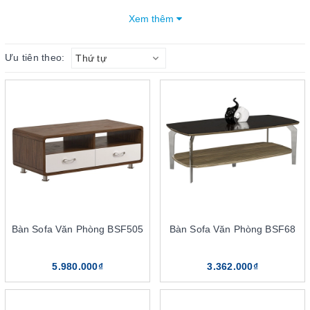
ngay thông tin trong bài viết sau của DSG Group để hiểu rõ hơn
Xem thêm
dòng sản phẩm này.
Ưu tiên theo:
Thứ tự
Mục lục bài viết
4 điểm nổi bật của bàn sofa The One
Chất lượng tốt, độ bền cao
Nét đẹp thẩm mỹ cao
Đa dạng về kiểu dáng
Dễ dàng vệ sinh
Phân loại sản phẩm bàn sofa The One
Bàn sofa gỗ The One
Bàn sofa mặt kính khung thép The One
Bàn Sofa Văn Phòng BSF505
Bàn Sofa Văn Phòng BSF68
Chia sẻ kinh nghiệm lựa chọn bàn sofa chuẩn nhất
Chọn kích thước
5.980.000₫
3.362.000₫
Chọn kiểu dáng, mẫu mã
Chọn màu sắc phù hợp