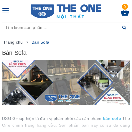
0
Toggle
navigation
Trang chủ
Bàn Sofa
Bàn Sofa
DSG Group hiện là đơn vị phân phối các sản phẩm
bàn sofa
The
One chính hãng hàng đầu. Sản phẩm bàn này có sự đa dạng
trong mẫu mã, kiểu dáng và kích thước và giá thành. Tham khảo