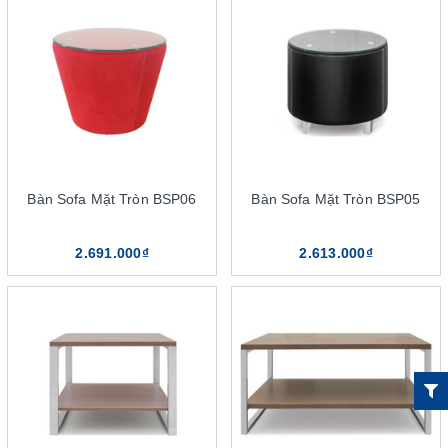
cảm giác gần gũi, thân thiện hơn khi sử dụng. Bàn không quá
bóng bẩy, nhiều màu sắc như các loại vật liệu thông thường khác.
Chất liệu gỗ tạo ra sản phẩm có sự đơn giản, tinh tế và thanh
lịch.
Ngoài ra, nếu kết hợp bàn sofa gỗ với những vật liệu khác sẽ tạo
ra sản phẩm có tính đa dạng hơn. Tăng thẩm mỹ trong thiết kế và
giúp sản phẩm phù hợp hơn với thị hiếu người dùng. Mà phổ biến
nhất hiện nay có lẽ là mẫu bàn kết hợp hài hoà giữa gỗ và mặt
Bàn Sofa Mặt Tròn BSP06
Bàn Sofa Mặt Tròn BSP05
kính. Thiết kế bàn gỗ mặt kính của The One vì thế được rất nhiều
người yêu thích, lựa chọn.
2.691.000₫
2.613.000₫
Đa dạng về kiểu dáng