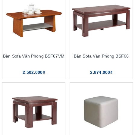
Chọn chất liệu bàn sofa
Giá bàn sofa
Địa chỉ cung cấp bàn sofa chính hãng The One
Bàn Sofa Văn Phòng BSF67VM
Bàn Sofa Văn Phòng BSF66
2.502.000₫
2.874.000₫
Các mẫu bàn sofa văn phòng The One sở hữu nhiều ưu điểm
vượt trội, được khách hàng rất quan tâm
4 điểm nổi bật của bàn sofa
The One