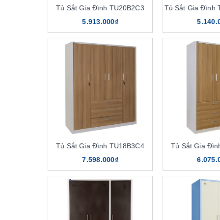
Tủ Sắt Gia Đình TU20B2C3
Tủ Sắt Gia Đìn
5.913.000₫
5.140.
T
4 ưu điểm khác biệt của t
Tủ Sắt Gia Đình TU18B3C4
Tủ Sắt Gia Đì
7.598.000₫
6.075.
Tủ sắt đựng quần áo The One là sản phẩm nội thất h
lượng quốc tế ISO:9000. Hiện nay, tủ được sử dụng 
sử dụng bởi các đặc điểm nổi bật như sau:
Chất liệu cao cấp, bền bỉ