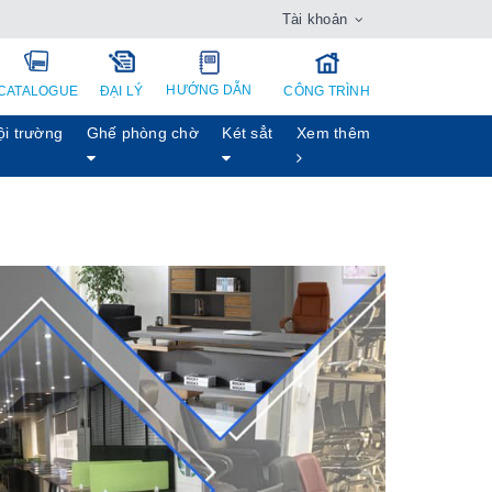
Tài khoản
HƯỚNG DẪN
CATALOGUE
ĐẠI LÝ
CÔNG TRÌNH
ội trường
Ghế phòng chờ
Két sẳt
Xem thêm