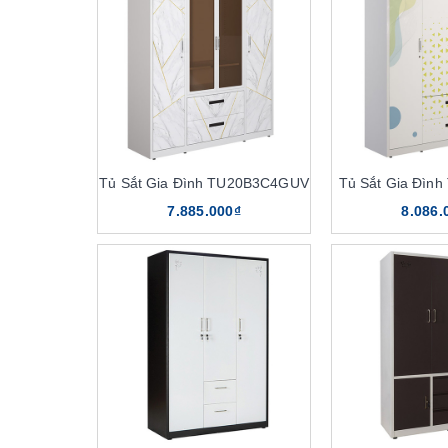
Tuổi thọ cao
Hướng dẫn chọn mua tủ sắt gia đình phù hợ
Lựa chọn tủ sắt gia đình dựa trên kích thước
Tủ sắt gia đình The One có thiết kế công năng
Thiết kế kiểu dáng, màu sắc tủ sắt gia đình
Nhà phân phối sản phẩm tủ sắt gia đình chí
Tủ Sắt Gia Đình TU20B3C4GUV
Tủ Sắt Gia Đìn
7.885.000₫
8.086.