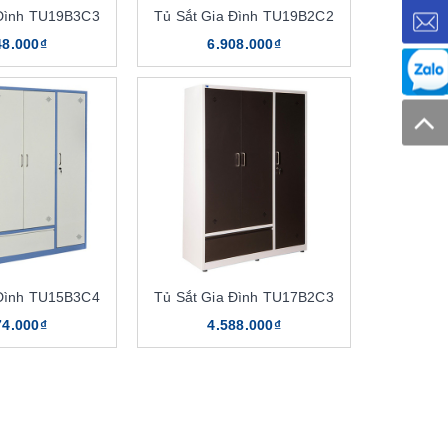
 Đình TU19B3C3
Tủ Sắt Gia Đình TU19B2C2
48.000₫
6.908.000₫
ng
 Đình TU15B3C4
Tủ Sắt Gia Đình TU17B2C3
74.000₫
4.588.000₫
trên dây chuyền công nghệ tiên tiến, đặt chuẩn chất
 áo quần…. Sản phẩm được người tiêu dùng tin tưởng,