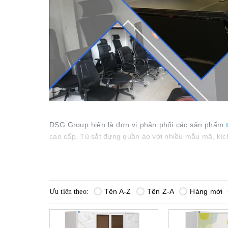
DSG Group hiện là đơn vị phân phối các sản phẩm
cao cấp. Tủ sắt đựng quần áo với nhiều mẫu mã, kí
4 ưu điểm khác biệt của tủ sắt gia đình The 
Tên A-Z
Tên Z-A
Hàng mới
Ưu tiên theo:
Chất liệu cao cấp, bền bỉ
Tủ có nhiều tính năng
Tủ sắt gia đình đạt chuẩn chất lượng quốc tế