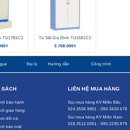
 tôn sắt, sơn tĩnh điện cao cấp. Lớp sơn tĩnh điện dễ dàng gia 
ất cao, tuổi thọ có thể lên đến 40 năm. Chất liệu tôn sắt còn có k
y màu như một số sản phẩm tủ gỗ thông thường.
nh TU17B1C2
Tủ Sắt Gia Đình TU15B1C2
phù hợp cho mọi không gian phòng ngủ. Thiết kế tủ thông minh, k
ng, đợt, ngăn… với thiết kế dạng cánh mở, cánh lùa hay hộc có ng
000₫
3.708.000₫
hẩm có kích thước khá đa dạng, có thể lắp đặt cho nhiều không gi
ng lớn.
ogue
Đại lý
Hướng dẫn
Công trình
t lượng quốc tế
 SÁCH
LIÊN HỆ MUA HÀNG
ánh bảo hành
Gọi mua hàng KV Miền Bắc:
024.3556.9801 - 090.3420.678
ch giao hàng
Gọi mua hàng KV Miền Nam:
ch đổi trả
028.3512.0051 - 090.2295.879
ách bảo mật