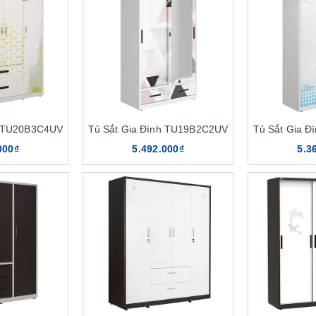
p
 tiện dụng
nh hãng The One
h TU20B3C4UV
Tủ Sắt Gia Đình TU19B2C2UV
Tủ Sắt Gia 
000₫
5.492.000₫
5.3