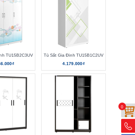
Đình TU15B2C3UV
Tủ Sắt Gia Đình TU15B1C2UV
66.000₫
4.179.000₫
0