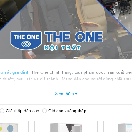
tủ sắt gia đình
The One chính hãng. Sản phẩm được sản xuất trên 
ch thước, màu sắc và giá thành. Mang đến cho người dùng nhiều s
Xem thêm
Mục lục bài viết
One
Giá thấp đến cao
Giá cao xuống thấp