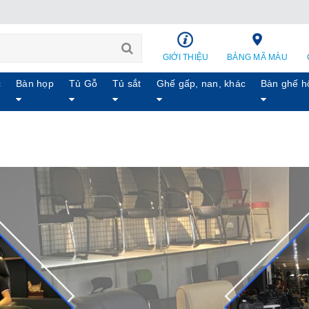
GIỚI THIỆU
BẢNG MÃ MÀU
c
Bàn họp
Tủ Gỗ
Tủ sắt
Ghế gấp, nan, khác
Bàn ghế h