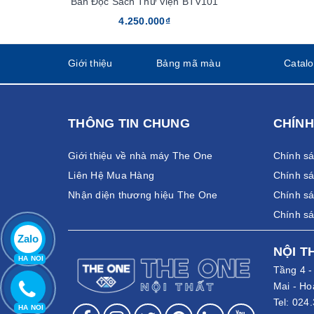
Bàn Đọc Sách Thư Viện BTV101
4.250.000₫
Giới thiệu
Bảng mã màu
Catal
THÔNG TIN CHUNG
CHÍNH
Giới thiệu về nhà máy The One
Chính s
Liên Hệ Mua Hàng
Chính sá
Nhận diện thương hiệu The One
Chính sá
Chính s
Zalo
NỘI T
HA NOI
Tầng 4 
Mai - Ho
Tel:
024.
HA NOI