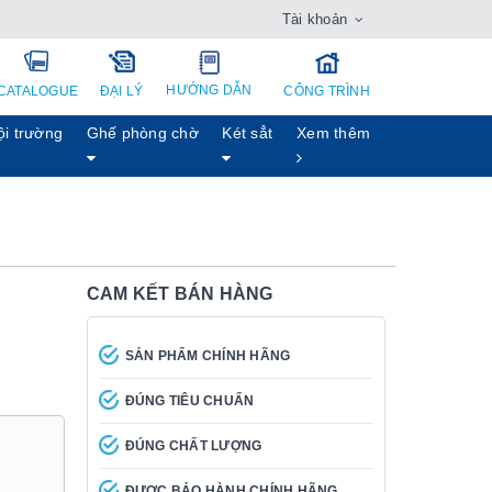
Tài khoản
HƯỚNG DẪN
CATALOGUE
ĐẠI LÝ
CÔNG TRÌNH
ội trường
Ghế phòng chờ
Két sẳt
Xem thêm
CAM KẾT BÁN HÀNG
SẢN PHẨM CHÍNH HÃNG
ĐÚNG TIÊU CHUẨN
ĐÚNG CHẤT LƯỢNG
ĐƯỢC BẢO HÀNH CHÍNH HÃNG