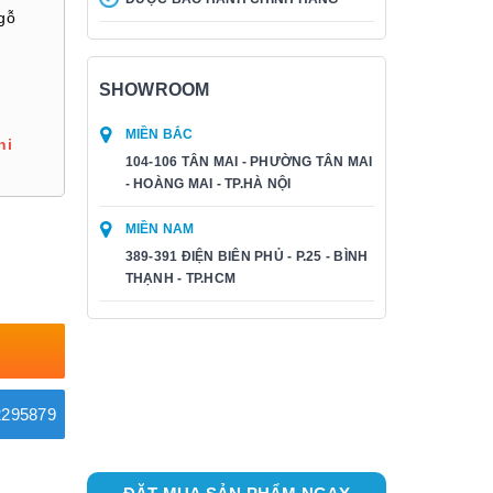
gỗ
SHOWROOM
MIỀN BẮC
hi
104-106 TÂN MAI - PHƯỜNG TÂN MAI
- HOÀNG MAI - TP.HÀ NỘI
MIỀN NAM
389-391 ĐIỆN BIÊN PHỦ - P.25 - BÌNH
THẠNH - TP.HCM
295879