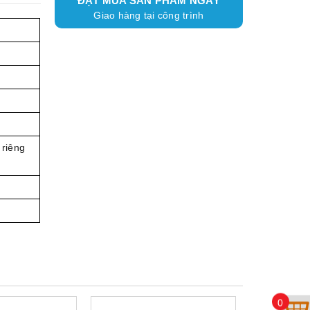
ĐẶT MUA SẢN PHẨM NGAY
Giao hàng tại công trình
 riêng
0