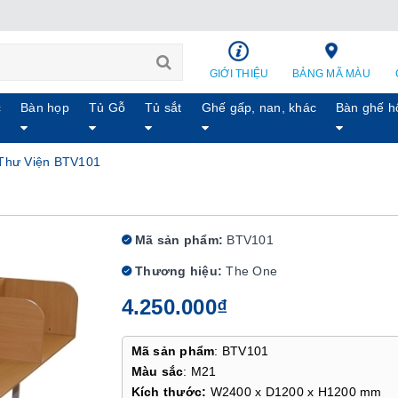
GIỚI THIỆU
BẢNG MÃ MÀU
c
Bàn họp
Tủ Gỗ
Tủ sắt
Ghế gấp, nan, khác
Bàn ghế h
Thư Viện BTV101
Mã sản phẩm:
BTV101
Thương hiệu:
The One
4.250.000₫
Mã sản phẩm
: BTV101
Màu sắc
: M21
Kích thước:
W2400 x D1200 x H1200 mm