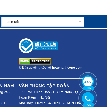
© Bản quyền thuộc về
hoaphattheone.com
Zalo
ỀN NAM
VĂN PHÒNG TẬP ĐOÀN
HCM
ng 25 -
109 Trần Hưng Đạo - P. Cửa Nam - Q.
Hoàn Kiếm - Hà Nội
051
-
Nhà máy: Đường B4 - Khu B - KCN Phố
HCM