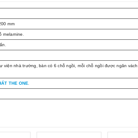
200 mm
ỗ melamine.
ẩn.
ư viện nhà trường, bàn có 6 chỗ ngồi, mỗi chỗ ngồi được ngăn vách
HẤT THE ONE
.