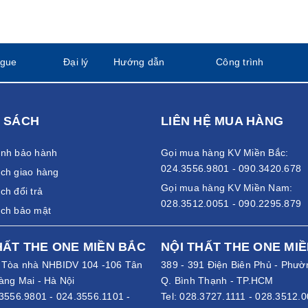
ogue
Đại lý
Hướng dẫn
Công trình
 SÁCH
LIÊN HỆ MUA HÀNG
ánh bảo hành
Gọi mua hàng KV Miền Bắc:
024.3556.9801 - 090.3420.678
ch giao hàng
Gọi mua hàng KV Miền Nam:
ch đổi trả
028.3512.0051 - 090.2295.879
ách bảo mật
HẤT THE ONE MIỀN BẮC
NỘI THẤT THE ONE MI
- Tòa nhà NHBIDV 104 -106 Tân
389 - 391 Điện Biên Phủ - Phườ
àng Mai - Hà Nội
Q. Bình Thạnh - TP.HCM
3556.9801
-
024.3556.1101
-
Tel:
028.3727.1111
-
028.3512.0