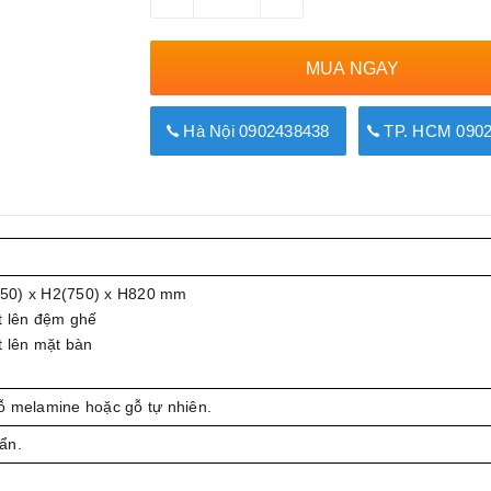
MUA NGAY
Hà Nội 0902438438
TP. HCM 0902
50) x H2(750) x H820 mm
t lên đệm ghế
t lên mặt bàn
ỗ melamine hoặc gỗ tự nhiên.
ẩn.