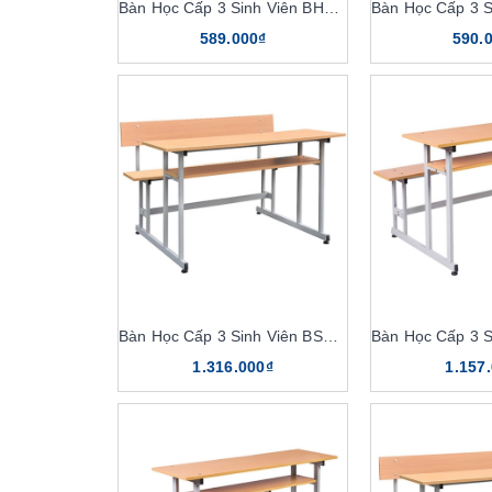
Bàn Học Cấp 3 Sinh Viên BHS115-7R, GHS115-7R
589.000₫
590.
Bàn Học Cấp 3 Sinh Viên BSV102TR
1.316.000₫
1.157