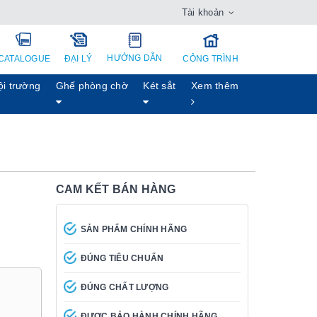
Tài khoản
HƯỚNG DẪN
CATALOGUE
ĐẠI LÝ
CÔNG TRÌNH
ội trường
Ghế phòng chờ
Két sẳt
Xem thêm
CAM KẾT BÁN HÀNG
SẢN PHẨM CHÍNH HÃNG
ĐÚNG TIÊU CHUẨN
ĐÚNG CHẤT LƯỢNG
ĐƯỢC BẢO HÀNH CHÍNH HÃNG