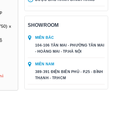
p
SHOWROOM
50) x
MIỀN BẮC
gỗ
104-106 TÂN MAI - PHƯỜNG TÂN MAI
- HOÀNG MAI - TP.HÀ NỘI
MIỀN NAM
389-391 ĐIỆN BIÊN PHỦ - P.25 - BÌNH
hi
THẠNH - TP.HCM