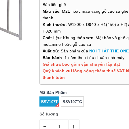
Bàn liền ghế
Màu sắc
: M21 hoặc màu vàng gỗ cao su ghé
thanh
Kích thước:
W1200 x D940 x H1(450) x H2(7
H820 mm
Chất liệu
: Khung thép sơn. Mặt bàn và ghế 
melamine hoặc gỗ cao su
Xuất xứ
: Sản phẩm của
NỘI THẤT THE ONE
Bảo hành
: 1 năm theo tiêu chuẩn nhà máy
Giá chưa bao gồm vận chuyển lắp đặt
Quý khách vui lòng cộng thêm thuế VAT k
thanh toán
Mã Sản Phẩm
BSV107T
BSV107TG
Số lượng
–
+