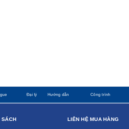
ogue
Đại lý
Hướng dẫn
Công trình
 SÁCH
LIÊN HỆ MUA HÀNG