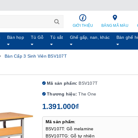
GIỚI THIỆU
BẢNG MÃ MÀU
c
Bàn họp
Tủ Gỗ
Tủ sắt
Ghế gấp, nan, khác
Bàn ghế h
Bàn Cấp 3 Sinh Viên BSV107T
Mã sản phẩm:
BSV107T
Thương hiệu:
The One
1.391.000₫
Mã sản phẩm
:
BSV107T: Gỗ melamine
BSV107TG: Gỗ tự nhiên