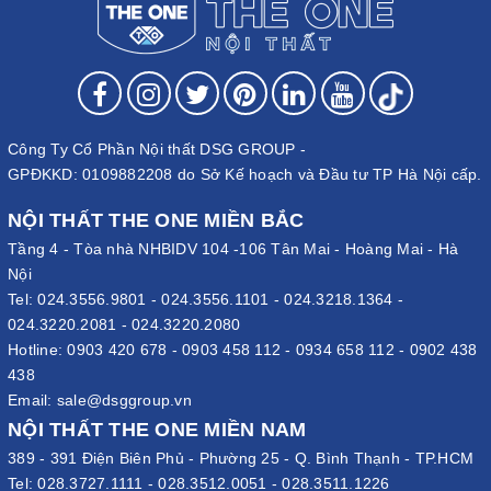
Công Ty Cổ Phần Nội thất DSG GROUP -
GPĐKKD: 0109882208 do Sở Kế hoạch và Đầu tư TP Hà Nội cấp.
NỘI THẤT THE ONE MIỀN BẮC
Tầng 4 - Tòa nhà NHBIDV 104 -106 Tân Mai - Hoàng Mai - Hà
Nội
Tel:
024.3556.9801
-
024.3556.1101
-
024.3218.1364
-
024.3220.2081
-
024.3220.2080
Hotline:
0903 420 678
-
0903 458 112
-
0934 658 112
-
0902 438
438
Email:
sale@dsggroup.vn
NỘI THẤT THE ONE MIỀN NAM
389 - 391 Điện Biên Phủ - Phường 25 - Q. Bình Thạnh - TP.HCM
Tel:
028.3727.1111
-
028.3512.0051
-
028.3511.1226