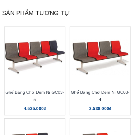
SẢN PHẨM TƯƠNG TỰ
Ghế Băng Chờ Đệm Nỉ GC03-
Ghế Băng Chờ Đệm Nỉ GC03-
5
4
4.535.000₫
3.538.000₫