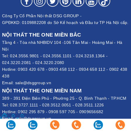
Công Ty Cổ Phần Nội thất DSG GROUP -
GPĐKKD: 0109882208 do Sở Kế hoạch và Đầu tư TP Hà Nội cấp.
NỘI THẤT THE ONE MIỀN BẮC
Tầng 4 - Tòa nhà NHBIDV 104 -106 Tân Mai - Hoàng Mai - Hà
Nội
Tel:
024.3556.9801
-
024.3556.1101
-
024.3218.1364
-
024.3220.2081
-
024.3220.2080
Hotline:
0903 420 678
-
0903 458 112
-
0934 658 112
-
0902 438
438
Email:
sale@dsggroup.vn
NỘI THẤT THE ONE MIỀN NAM
389 - 391 Điện Biên Phủ - Phường 25 - Q. Bình Thạnh - TP.HCM
Tel:
028.3727.1111
-
028.3512.0051
-
028.3511.1226
Hotline:
0902 295 879
-
0908 597 705
-
0909656682
Email:
sale@dsggroup.vn
VĂN PHÒNG TẬP ĐOÀN