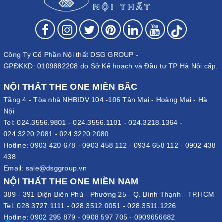
Công Ty Cổ Phần Nội thất DSG GROUP -
GPĐKKD: 0109882208 do Sở Kế hoạch và Đầu tư TP Hà Nội cấp.
NỘI THẤT THE ONE MIỀN BẮC
Tầng 4 - Tòa nhà NHBIDV 104 -106 Tân Mai - Hoàng Mai - Hà
Nội
Tel:
024.3556.9801
-
024.3556.1101
-
024.3218.1364
-
024.3220.2081
-
024.3220.2080
Hotline:
0903 420 678
-
0903 458 112
-
0934 658 112
-
0902 438
438
Email:
sale@dsggroup.vn
NỘI THẤT THE ONE MIỀN NAM
389 - 391 Điện Biên Phủ - Phường 25 - Q. Bình Thạnh - TP.HCM
Tel:
028.3727.1111
-
028.3512.0051
-
028.3511.1226
Hotline:
0902 295 879
-
0908 597 705
-
0909656682