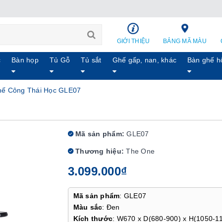
GIỚI THIỆU
BẢNG MÃ MÀU
c
Bàn họp
Tủ Gỗ
Tủ sắt
Ghế gấp, nan, khác
Bàn ghế h
ế Công Thái Học GLE07
Mã sản phẩm:
GLE07
Thương hiệu:
The One
3.099.000₫
Mã sản phẩm
: GLE07
Màu sắc
: Đen
Kích thước
: W670 x D(680-900) x H(1050-1