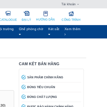
Tài khoản
HƯỚNG DẪN
CATALOGUE
ĐẠI LÝ
CÔNG TRÌNH
ội trường
Ghế phòng chờ
Két sẳt
Xem thêm
CAM KẾT BÁN HÀNG
SẢN PHẨM CHÍNH HÃNG
ĐÚNG TIÊU CHUẨN
ĐÚNG CHẤT LƯỢNG
130)
ĐƯỢC BẢO HÀNH CHÍNH HÃNG