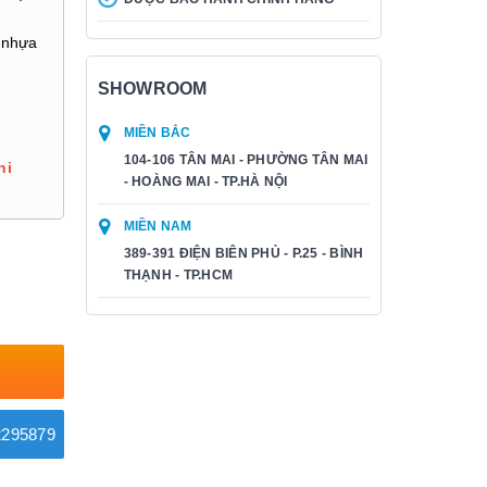
 nhựa
SHOWROOM
MIỀN BẮC
104-106 TÂN MAI - PHƯỜNG TÂN MAI
hi
- HOÀNG MAI - TP.HÀ NỘI
MIỀN NAM
389-391 ĐIỆN BIÊN PHỦ - P.25 - BÌNH
THẠNH - TP.HCM
295879