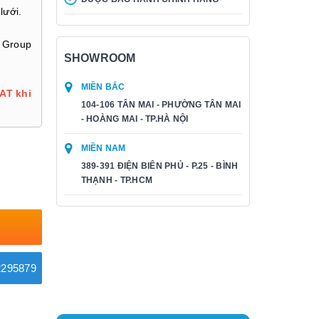
lưới.
 Group
SHOWROOM
MIỀN BẮC
AT khi
104-106 TÂN MAI - PHƯỜNG TÂN MAI
- HOÀNG MAI - TP.HÀ NỘI
MIỀN NAM
389-391 ĐIỆN BIÊN PHỦ - P.25 - BÌNH
THẠNH - TP.HCM
295879