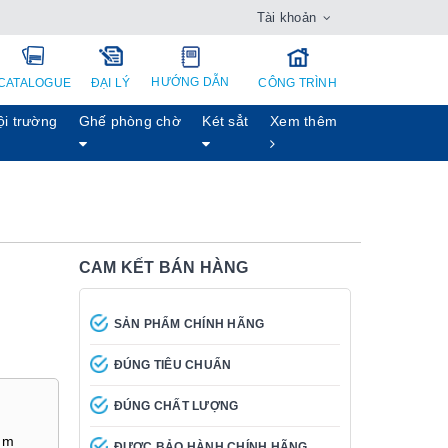
Tài khoản
HƯỚNG DẪN
CATALOGUE
ĐẠI LÝ
CÔNG TRÌNH
ội trường
Ghế phòng chờ
Két sẳt
Xem thêm
CAM KẾT BÁN HÀNG
SẢN PHẨM CHÍNH HÃNG
ĐÚNG TIÊU CHUẨN
ĐÚNG CHẤT LƯỢNG
mm
ĐƯỢC BẢO HÀNH CHÍNH HÃNG