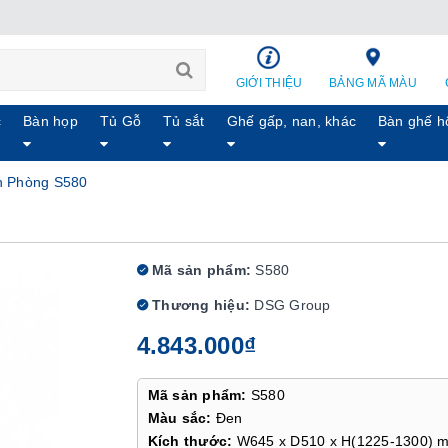
GIỚI THIỆU
BẢNG MÃ MÀU
c
Bàn họp
Tủ Gỗ
Tủ sắt
Ghế gấp, nan, khác
Bàn ghế h
n Phòng S580
Mã sản phẩm:
S580
Thương hiệu:
DSG Group
4.843.000₫
Mã sản phẩm:
S580
Màu sắc:
Đen
Kích thước:
W645 x D510 x H(1225-1300) 