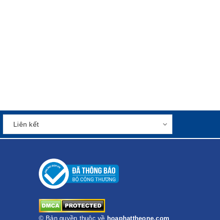
© Bản quyền thuộc về
hoaphattheone.com