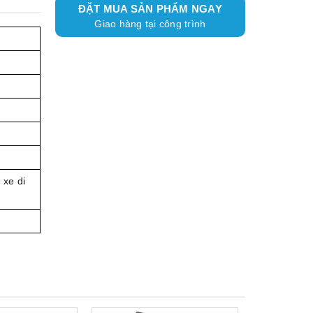
ĐẶT MUA SẢN PHẨM NGAY
Giao hàng tại công trình
 xe di