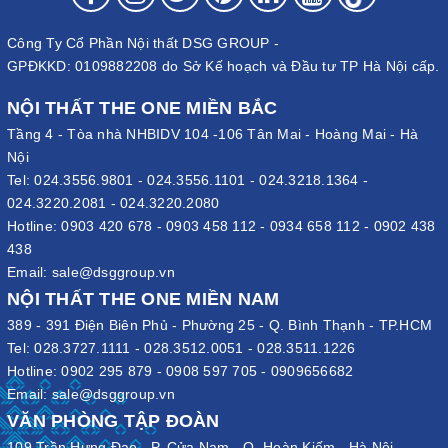
Công Ty Cổ Phần Nội thất DSG GROUP -
GPĐKKD: 0109882208 do Sở Kế hoạch và Đầu tư TP Hà Nội cấp.
NỘI THẤT THE ONE MIỀN BẮC
Tầng 4 - Tòa nhà NHBIDV 104 -106 Tân Mai - Hoàng Mai - Hà
Nội
Tel:
024.3556.9801
-
024.3556.1101
-
024.3218.1364
-
024.3220.2081
-
024.3220.2080
Hotline:
0903 420 678
-
0903 458 112
-
0934 658 112
-
0902 438
438
Email:
sale@dsggroup.vn
NỘI THẤT THE ONE MIỀN NAM
389 - 391 Điện Biên Phủ - Phường 25 - Q. Bình Thạnh - TP.HCM
Tel:
028.3727.1111
-
028.3512.0051
-
028.3511.1226
Hotline:
0902 295 879
-
0908 597 705
-
0909656682
Email:
sale@dsggroup.vn
VĂN PHÒNG TẬP ĐOÀN
109 Trần Hưng Đạo - P. Cửa Nam - Q. Hoàn Kiếm - Hà Nội