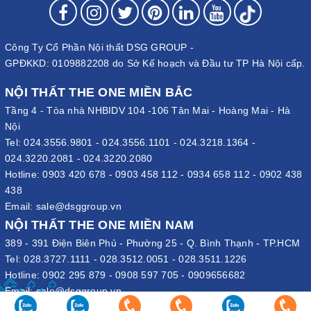
Công Ty Cổ Phần Nội thất DSG GROUP -
GPĐKKD: 0109882208 do Sở Kế hoạch và Đầu tư TP Hà Nội cấp.
NỘI THẤT THE ONE MIỀN BẮC
Tầng 4 - Tòa nhà NHBIDV 104 -106 Tân Mai - Hoàng Mai - Hà
Nội
Tel:
024.3556.9801
-
024.3556.1101
-
024.3218.1364
-
024.3220.2081
-
024.3220.2080
Hotline:
0903 420 678
-
0903 458 112
-
0934 658 112
-
0902 438
438
Email:
sale@dsggroup.vn
NỘI THẤT THE ONE MIỀN NAM
389 - 391 Điện Biên Phủ - Phường 25 - Q. Bình Thạnh - TP.HCM
Tel:
028.3727.1111
-
028.3512.0051
-
028.3511.1226
Hotline:
0902 295 879
-
0908 597 705
-
0909656682
Email:
sale@dsggroup.vn
VĂN PHÒNG TẬP ĐOÀN