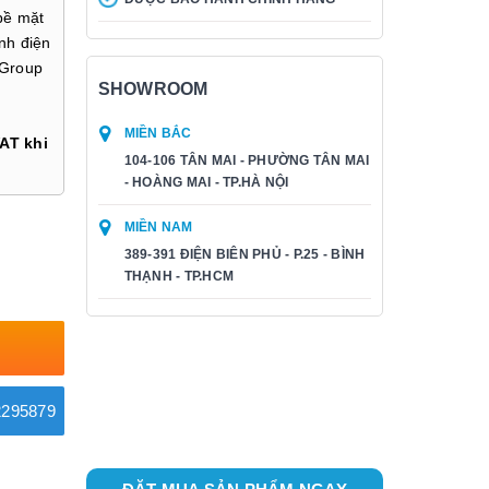
 bề mặt
nh điện
 Group
SHOWROOM
MIỀN BẮC
AT khi
104-106 TÂN MAI - PHƯỜNG TÂN MAI
- HOÀNG MAI - TP.HÀ NỘI
MIỀN NAM
389-391 ĐIỆN BIÊN PHỦ - P.25 - BÌNH
THẠNH - TP.HCM
295879