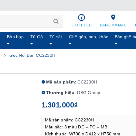
GIỚI THIỆU
BẢNG MÃ MÀU
c
Bàn họp
Tủ Gỗ
Tủ sắt
Ghế gấp, nan, khác
Bàn ghế h
m
Góc Nối Bàn CC2230H
Mã sản phẩm:
CC2230H
Thương hiệu:
DSG Group
1.301.000₫
Mã sản phẩm: CC2230H
Màu sắc: 3 màu DC – PO – MB
Kích thước: W700 x D412 x H750 mm