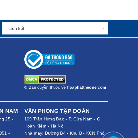
© Bản quyền thuộc về
hoaphattheone.com
ỀN NAM
VĂN PHÒNG TẬP ĐOÀN
ng 25 -
109 Trần Hưng Đạo - P. Cửa Nam - Q.
Hoàn Kiếm - Hà Nội
051
-
Nhà máy: Đường B4 - Khu B - KCN Phố