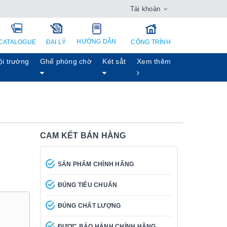
Tài khoản
HƯỚNG DẪN
CATALOGUE
ĐẠI LÝ
CÔNG TRÌNH
ội trường
Ghế phòng chờ
Két sẳt
Xem thêm
CAM KẾT BÁN HÀNG
SẢN PHẨM CHÍNH HÃNG
ĐÚNG TIÊU CHUẨN
ĐÚNG CHẤT LƯỢNG
ĐƯỢC BẢO HÀNH CHÍNH HÃNG