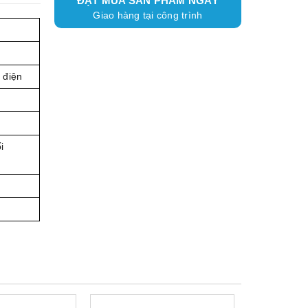
ĐẶT MUA SẢN PHẨM NGAY
Giao hàng tại công trình
 điện
i