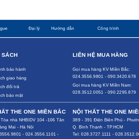
ogue
Đại lý
Hướng dẫn
Công trình
 SÁCH
LIÊN HỆ MUA HÀNG
ánh bảo hành
Gọi mua hàng KV Miền Bắc:
024.3556.9801 - 090.3420.678
ch giao hàng
Gọi mua hàng KV Miền Nam:
ch đổi trả
028.3512.0051 - 090.2295.879
ách bảo mật
HẤT THE ONE MIỀN BẮC
NỘI THẤT THE ONE MI
- Tòa nhà NHBIDV 104 -106 Tân
389 - 391 Điện Biên Phủ - Phườ
àng Mai - Hà Nội
Q. Bình Thạnh - TP.HCM
3556.9801
-
024.3556.1101
-
Tel:
028.3727.1111
-
028.3512.0