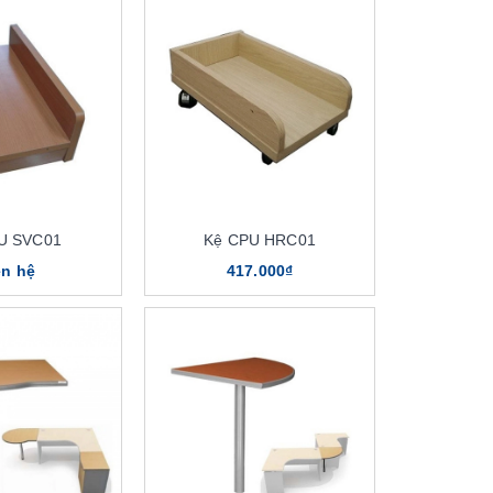
U SVC01
Kệ CPU HRC01
ên hệ
417.000₫