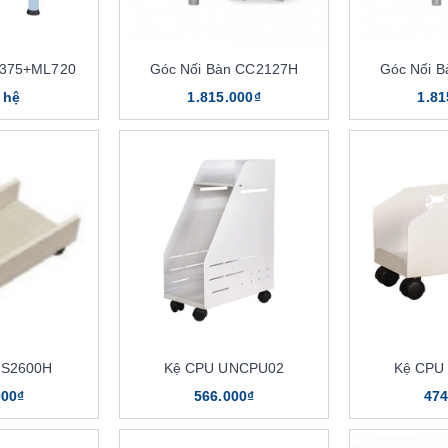
G375+ML720
Góc Nối Bàn CC2127H
Góc Nối 
 hệ
1.815.000₫
1.81
CS2600H
Kệ CPU UNCPU02
Kệ CPU
000₫
566.000₫
474