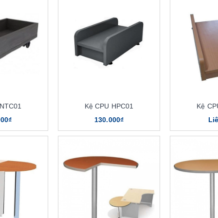
 NTC01
Kệ CPU HPC01
Kệ CP
000₫
130.000₫
Li