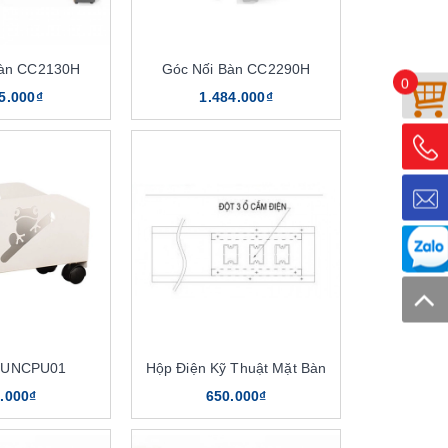
Bàn CC2130H
Góc Nối Bàn CC2290H
0
5.000₫
1.484.000₫
 UNCPU01
Hộp Điện Kỹ Thuật Mặt Bàn
.000₫
650.000₫