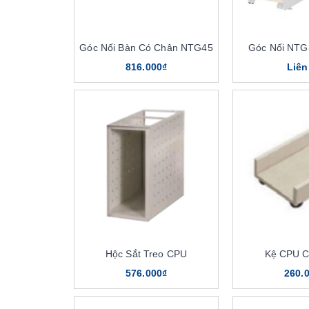
Góc Nối Bàn Có Chân NTG45
Góc Nối NT
816.000₫
Liên
Hộc Sắt Treo CPU
Kệ CPU 
576.000₫
260.