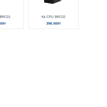
 BRC01
Kệ CPU BRC02
000₫
398.000₫