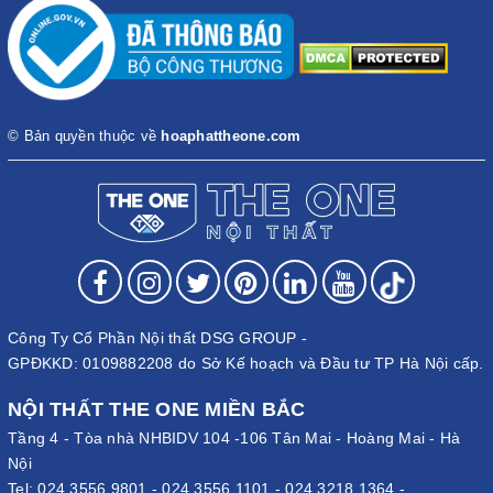
© Bản quyền thuộc về
hoaphattheone.com
Công Ty Cổ Phần Nội thất DSG GROUP -
GPĐKKD: 0109882208 do Sở Kế hoạch và Đầu tư TP Hà Nội cấp.
NỘI THẤT THE ONE MIỀN BẮC
Tầng 4 - Tòa nhà NHBIDV 104 -106 Tân Mai - Hoàng Mai - Hà
Nội
Tel:
024.3556.9801
-
024.3556.1101
-
024.3218.1364
-