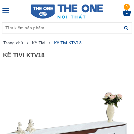
0
Toggle
navigation
Trang chủ
Kệ Tivi
Kệ Tivi KTV18
KỆ TIVI KTV18