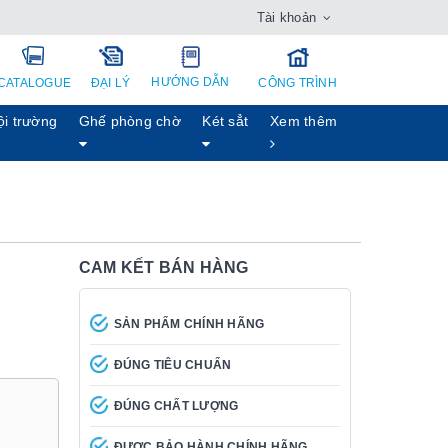
Tài khoản
HƯỚNG DẪN
CATALOGUE
ĐẠI LÝ
CÔNG TRÌNH
ội trường
Ghế phòng chờ
Két sẳt
Xem thêm
CAM KẾT BÁN HÀNG
SẢN PHẨM CHÍNH HÃNG
ĐÚNG TIÊU CHUẨN
ĐÚNG CHẤT LƯỢNG
ĐƯỢC BẢO HÀNH CHÍNH HÃNG