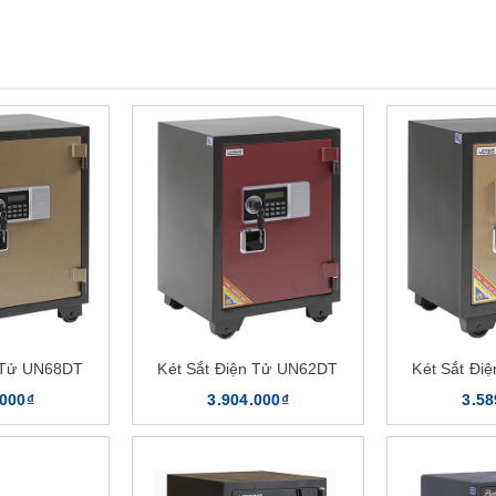
n Tử UN68DT
Két Sắt Điện Tử UN62DT
Két Sắt Đi
.000₫
3.904.000₫
3.58