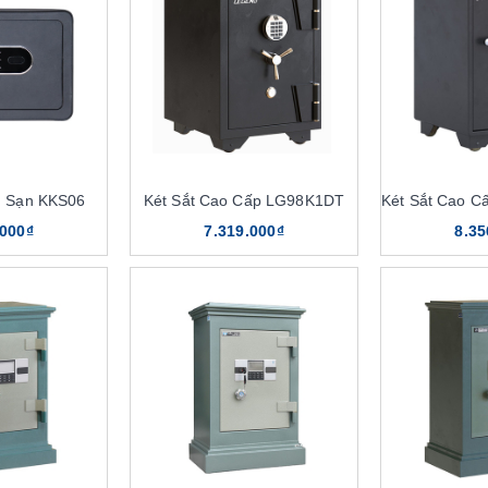
h Sạn KKS06
Két Sắt Cao Cấp LG98K1DT
.000₫
7.319.000₫
8.35