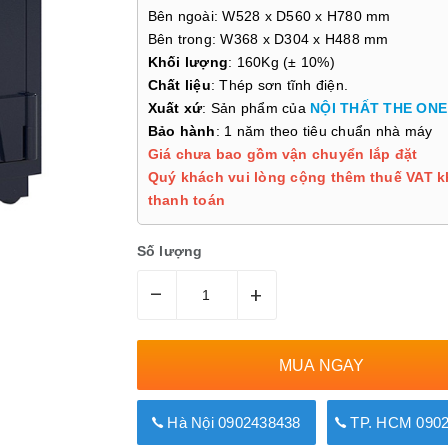
Bên ngoài: W528 x D560 x H780 mm
Bên trong: W368 x D304 x H488 mm
Khối lượng
: 160Kg (± 10%)
Chất liệu
: Thép sơn tĩnh điện.
Xuất xứ
: Sản phẩm của
NỘI THẤT THE ONE
Bảo hành
: 1 năm theo tiêu chuẩn nhà máy
Giá chưa bao gồm vận chuyển lắp đặt
Quý khách vui lòng cộng thêm thuế VAT k
thanh toán
Số lượng
–
+
MUA NGAY
Hà Nội 0902438438
TP. HCM 0902