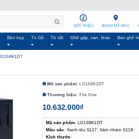
GIỚI THIỆU
BẢNG MÃ MÀU
c
Bàn họp
Tủ Gỗ
Tủ sắt
Ghế gấp, nan, khác
Bàn ghế h
 LG158K1DT
Mã sản phẩm:
LG158K1DT
Thương hiệu:
The One
10.632.000₫
Mã sản phẩm
: LG158K1DT
Màu sắc
: Xanh rêu S117, Xám nhám S118
Kích thước
: