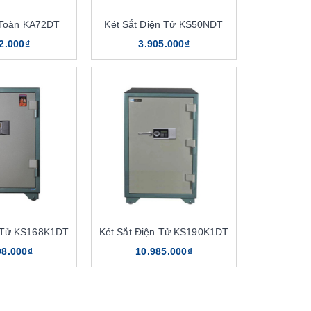
 Toàn KA72DT
Két Sắt Điện Tử KS50NDT
2.000₫
3.905.000₫
n Tử KS168K1DT
Két Sắt Điện Tử KS190K1DT
98.000₫
10.985.000₫