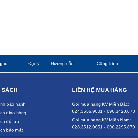
ogue
Đại lý
Hướng dẫn
Công trình
 SÁCH
LIÊN HỆ MUA HÀNG
ánh bảo hành
Gọi mua hàng KV Miền Bắc:
024.3556.9801 - 090.3420.678
ch giao hàng
Gọi mua hàng KV Miền Nam:
ch đổi trả
028.3512.0051 - 090.2295.879
ách bảo mật