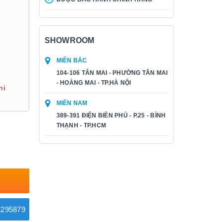
SHOWROOM
MIỀN BẮC
104-106 TÂN MAI - PHƯỜNG TÂN MAI
- HOÀNG MAI - TP.HÀ NỘI
hi
MIỀN NAM
389-391 ĐIỆN BIÊN PHỦ - P.25 - BÌNH
THẠNH - TP.HCM
295879