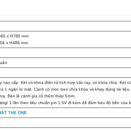
560 x H780 mm
304 x H488 mm
uẩn.
y cao cấp. Két có khóa điện tử tích hợp vân tay, có khóa chìa. Két c
và 1 ngăn bí mật. Cánh có móc treo chìa khóa và khay đựng tài liệu.
mạ. Bản lề cánh gia cố thêm thép 5mm.
háng/ 1 lần theo tiêu chuẩn pin 1.5V đi kèm để đảm bảo độ bền của 
HẤT THE ONE