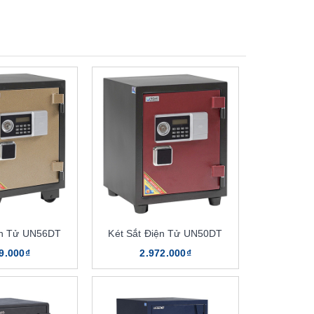
ện Tử UN56DT
Két Sắt Điện Tử UN50DT
9.000₫
2.972.000₫