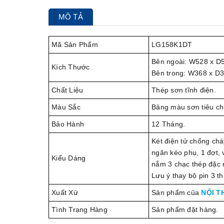
MÔ TẢ
Mã Sản Phẩm
LG158K1DT
Bên ngoài: W528 x D
Kích Thước
Bên trong: W368 x D
Chất Liệu
Thép sơn tĩnh điện.
Màu Sắc
Bảng màu sơn tiêu ch
Bảo Hành
12 Tháng.
Két điện tử chống chá
ngăn kéo phụ, 1 đợt, 
Kiểu Dáng
nắm 3 chạc thép đặc 
Lưu ý thay bộ pin 3 t
Xuất Xứ
Sản phẩm của
NỘI T
Tình Trạng Hàng
Sản phẩm đặt hàng.