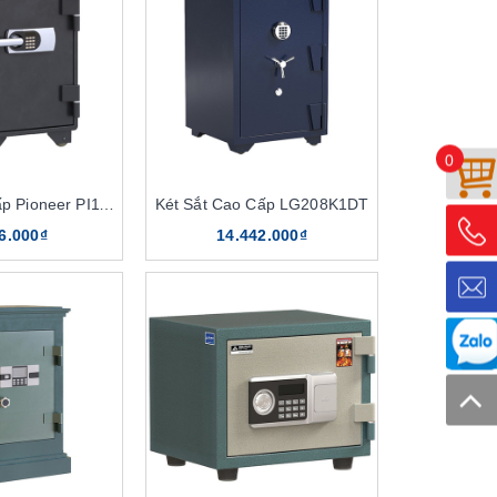
0
Két Sắt Cao Cấp Pioneer PI116KDT88
Két Sắt Cao Cấp LG208K1DT
6.000₫
14.442.000₫