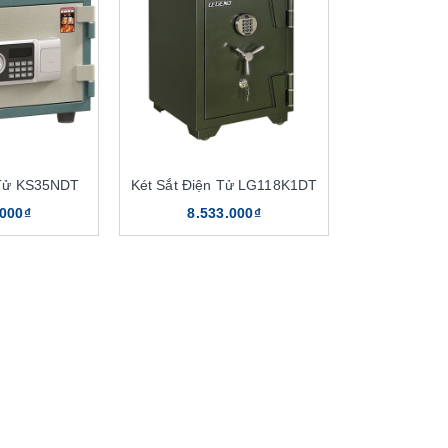
 Tử KS35NDT
Két Sắt Điện Tử LG118K1DT
.000₫
8.533.000₫