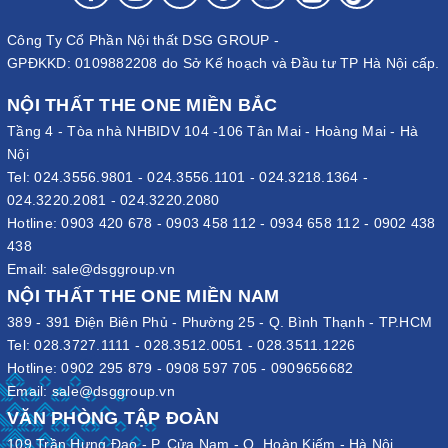
Công Ty Cổ Phần Nội thất DSG GROUP -
GPĐKKD: 0109882208 do Sở Kế hoạch và Đầu tư TP Hà Nội cấp.
NỘI THẤT THE ONE MIỀN BẮC
Tầng 4 - Tòa nhà NHBIDV 104 -106 Tân Mai - Hoàng Mai - Hà
Nội
Tel:
024.3556.9801
-
024.3556.1101
-
024.3218.1364
-
024.3220.2081
-
024.3220.2080
Hotline:
0903 420 678
-
0903 458 112
-
0934 658 112
-
0902 438
438
Email:
sale@dsggroup.vn
NỘI THẤT THE ONE MIỀN NAM
389 - 391 Điện Biên Phủ - Phường 25 - Q. Bình Thạnh - TP.HCM
Tel:
028.3727.1111
-
028.3512.0051
-
028.3511.1226
Hotline:
0902 295 879
-
0908 597 705
-
0909656682
Email:
sale@dsggroup.vn
VĂN PHÒNG TẬP ĐOÀN
109 Trần Hưng Đạo - P. Cửa Nam - Q. Hoàn Kiếm - Hà Nội