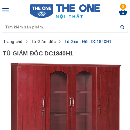
0
Toggle
navigation
Trang chủ
Tủ Giám đốc
Tủ Giám Đốc DC1840H1
TỦ GIÁM ĐỐC DC1840H1