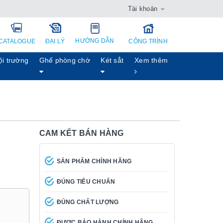
Tài khoản
HƯỚNG DẪN
CATALOGUE
ĐẠI LÝ
CÔNG TRÌNH
ội trường
Ghế phòng chờ
Két sẳt
Xem thêm
CAM KẾT BÁN HÀNG
SẢN PHẨM CHÍNH HÃNG
ĐÚNG TIÊU CHUẨN
ĐÚNG CHẤT LƯỢNG
ĐƯỢC BẢO HÀNH CHÍNH HÃNG