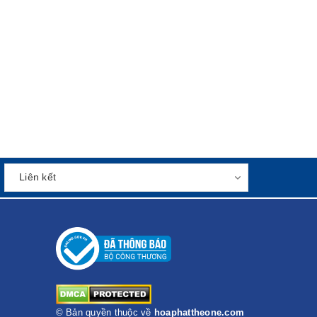
© Bản quyền thuộc về
hoaphattheone.com