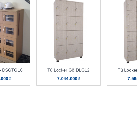
Gỗ DSGTG16
Tủ Locker Gỗ DLG12
Tủ Locke
.000₫
7.044.000₫
7.59