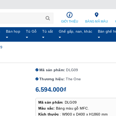
GIỚI THIỆU
BẢNG MÃ MÀU
c
Bàn họp
Tủ Gỗ
Tủ sắt
Ghế gấp, nan, khác
Bàn ghế h
09
Mã sản phẩm:
DLG09
Thương hiệu:
The One
6.594.000₫
Mã sản phẩm
: DLG09
Màu sắc:
Bảng màu gỗ MFC.
Kích thước
: W900 x D400 x H1860 mm