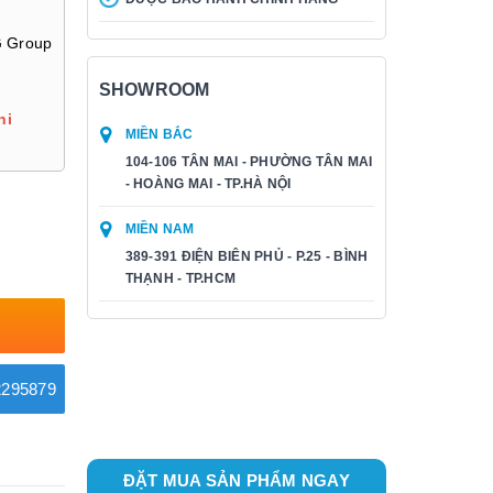
G Group
SHOWROOM
hi
MIỀN BẮC
104-106 TÂN MAI - PHƯỜNG TÂN MAI
- HOÀNG MAI - TP.HÀ NỘI
MIỀN NAM
389-391 ĐIỆN BIÊN PHỦ - P.25 - BÌNH
THẠNH - TP.HCM
295879
ĐẶT MUA SẢN PHẨM NGAY