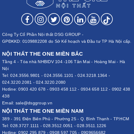
Công Ty Cổ Phần Nội thất DSG GROUP -
GPĐKKD: 0109882208 do Sở Kế hoạch và Đầu tư TP Hà Nội cấp.
NỘI THẤT THE ONE MIỀN BẮC
Tầng 4 - Tòa nhà NHBIDV 104 -106 Tân Mai - Hoàng Mai - Hà
Nội
Tel:
024.3556.9801
-
024.3556.1101
-
024.3218.1364
-
024.3220.2081
-
024.3220.2080
Hotline:
0903 420 678
-
0903 458 112
-
0934 658 112
-
0902 438
438
Email:
sale@dsggroup.vn
NỘI THẤT THE ONE MIỀN NAM
389 - 391 Điện Biên Phủ - Phường 25 - Q. Bình Thạnh - TP.HCM
Tel:
028.3727.1111
-
028.3512.0051
-
028.3511.1226
Hotline:
0902 295 879
-
0908 597 705
-
0909656682