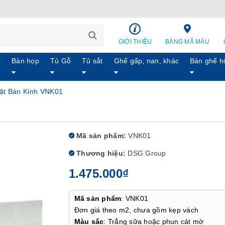
GIỚI THIỆU
BẢNG MÃ MÀU
c
Bàn họp
Tủ Gỗ
Tủ sắt
Ghế gấp, nan, khác
Bàn ghế h
ặt Bàn Kính VNK01
Mã sản phẩm:
VNK01
Thương hiệu:
DSG Group
1.475.000₫
Mã sản phẩm
: VNK01
Đơn giá theo m2, chưa gồm kẹp vách
Màu sắc
: Trắng sữa hoặc phun cát mờ