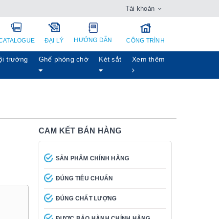
Tài khoản
HƯỚNG DẪN
CATALOGUE
ĐẠI LÝ
CÔNG TRÌNH
ội trường
Ghế phòng chờ
Két sẳt
Xem thêm
CAM KẾT BÁN HÀNG
SẢN PHẨM CHÍNH HÃNG
ĐÚNG TIÊU CHUẨN
ĐÚNG CHẤT LƯỢNG
ĐƯỢC BẢO HÀNH CHÍNH HÃNG