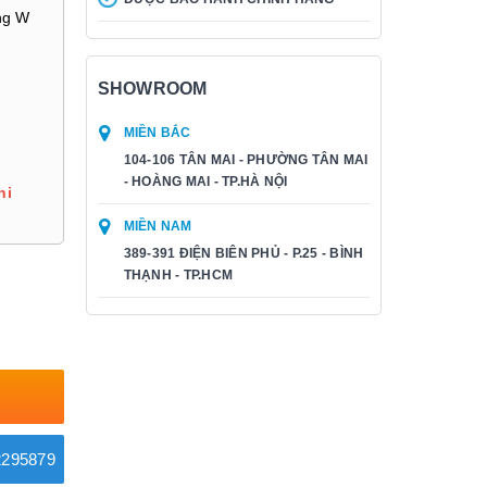
ng W
SHOWROOM
MIỀN BẮC
104-106 TÂN MAI - PHƯỜNG TÂN MAI
- HOÀNG MAI - TP.HÀ NỘI
hi
MIỀN NAM
389-391 ĐIỆN BIÊN PHỦ - P.25 - BÌNH
THẠNH - TP.HCM
295879