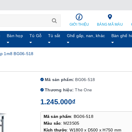
GIỚI THIỆU
BẢNG MÃ MÀU
c
Bàn họp
Tủ Gỗ
Tủ sắt
Ghế gấp, nan, khác
Bàn ghế h
ấp 1m8 BG06-518
Mã sản phẩm:
BG06-518
Thương hiệu:
The One
1.245.000₫
Mã sản phẩm
: BG06-518
Màu sắc
: M23S05
Kích thước
: W1800 x D500 x H750 mm