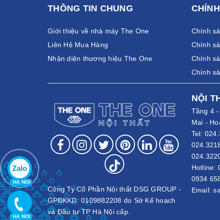
THÔNG TIN CHUNG
CHÍNH
Giới thiệu về nhà máy The One
Chính s
Liên Hệ Mua Hàng
Chính sá
Nhận diện thương hiệu The One
Chính sá
Chính s
NỘI T
Tầng 4 
Mai - Ho
Tel:
024.
024.321
024.322
Hotline:
Zalo
0934 65
HA NOI
Công Ty Cổ Phần Nội thất DSG GROUP -
Email:
s
GPĐKKD: 0109882208 do Sở Kế hoạch
và Đầu tư TP Hà Nội cấp.
HA NOI