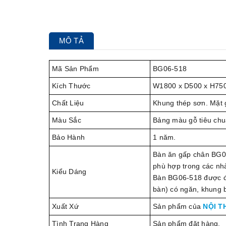
MÔ TẢ
Mã Sản Phẩm
BG06-518
Kích Thước
W1800 x D500 x H75
Chất Liệu
Khung thép sơn. Mặt 
Màu Sắc
Bảng màu gỗ tiêu chu
Bảo Hành
1 năm.
Bàn ăn gấp chân BG0
phù hợp trong các nhà
Kiểu Dáng
Bàn BG06-518 được đặ
bàn) có ngăn, khung 
Xuất Xứ
Sản phẩm của
NỘI T
Tình Trạng Hàng
Sản phẩm đặt hàng.