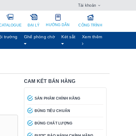
Tài khoản
HƯỚNG DẪN
CATALOGUE
ĐẠI LÝ
CÔNG TRÌNH
ội trường
Ghế phòng chờ
Két sẳt
Xem thêm
CAM KẾT BÁN HÀNG
SẢN PHẨM CHÍNH HÃNG
ĐÚNG TIÊU CHUẨN
ĐÚNG CHẤT LƯỢNG
ĐƯỢC BẢO HÀNH CHÍNH HÃNG