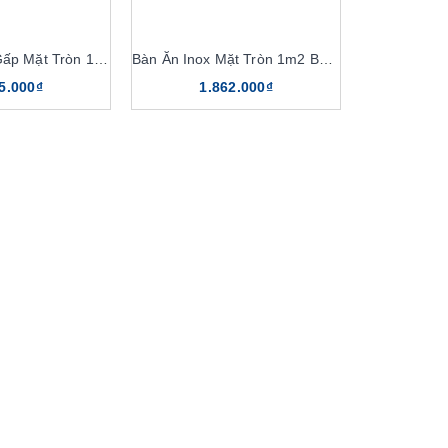
Bàn Ăn Dạng Gấp Mặt Tròn 1m8 BG06K16, BG07
Bàn Ăn Inox Mặt Tròn 1m2 BT120, BT100
5.000₫
1.862.000₫