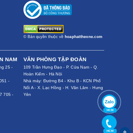
© Bản quyền thuộc về
hoaphattheone.com
ỀN NAM
VĂN PHÒNG TẬP ĐOÀN
ng 25 -
109 Trần Hưng Đạo - P. Cửa Nam - Q.
Hoàn Kiếm - Hà Nội
051
-
Nhà máy: Đường B4 - Khu B - KCN Phố
Nối A - X. Lạc Hồng - H. Văn Lâm - Hưng
7 705
-
Yên
Zalo
HCM
HCM