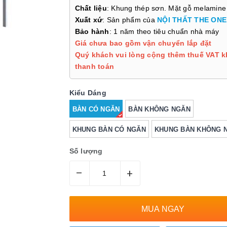
Chất liệu
: Khung thép sơn. Mặt gỗ melamine
Xuất xứ
: Sản phẩm của
NỘI THẤT THE ONE
Bảo hành
: 1 năm theo tiêu chuẩn nhà máy
Giá chưa bao gồm vận chuyển lắp đặt
Quý khách vui lòng cộng thêm thuế VAT k
thanh toán
Kiểu Dáng
BÀN CÓ NGĂN
BÀN KHÔNG NGĂN
KHUNG BÀN CÓ NGĂN
KHUNG BÀN KHÔNG 
Số lượng
–
+
MUA NGAY