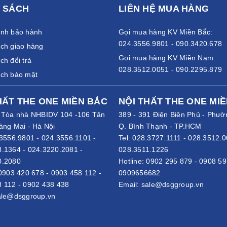
 SÁCH
LIÊN HỆ MUA HÀNG
ánh bảo hành
Gọi mua hàng KV Miền Bắc:
024.3556.9801 - 090.3420.678
ch giao hàng
Gọi mua hàng KV Miền Nam:
ch đổi trả
028.3512.0051 - 090.2295.879
ách bảo mật
HẤT THE ONE MIỀN BẮC
NỘI THẤT THE ONE MI
- Tòa nhà NHBIDV 104 -106 Tân
389 - 391 Điện Biên Phủ - Phườ
àng Mai - Hà Nội
Q. Bình Thạnh - TP.HCM
3556.9801
-
024.3556.1101
-
Tel:
028.3727.1111
-
028.3512.0
8.1364
-
024.3220.2081
-
028.3511.1226
0.2080
Hotline:
0902 295 879
-
0908 59
0903 420 678
-
0903 458 112
-
0909656682
8 112
-
0902 438 438
Email:
sale@dsggroup.vn
ale@dsggroup.vn