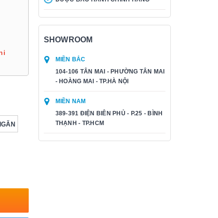
SHOWROOM
hi
MIỀN BẮC
104-106 TÂN MAI - PHƯỜNG TÂN MAI
- HOÀNG MAI - TP.HÀ NỘI
MIỀN NAM
389-391 ĐIỆN BIÊN PHỦ - P.25 - BÌNH
THẠNH - TP.HCM
NGĂN