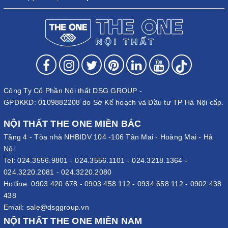
Công Ty Cổ Phần Nội thất DSG GROUP -
GPĐKKD: 0109882208 do Sở Kế hoạch và Đầu tư TP Hà Nội cấp.
NỘI THẤT THE ONE MIỀN BẮC
Tầng 4 - Tòa nhà NHBIDV 104 -106 Tân Mai - Hoàng Mai - Hà
Nội
Tel:
024.3556.9801
-
024.3556.1101
-
024.3218.1364
-
024.3220.2081
-
024.3220.2080
Hotline:
0903 420 678
-
0903 458 112
-
0934 658 112
-
0902 438
438
Email:
sale@dsggroup.vn
NỘI THẤT THE ONE MIỀN NAM