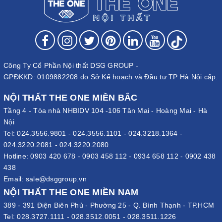
Công Ty Cổ Phần Nội thất DSG GROUP -
GPĐKKD: 0109882208 do Sở Kế hoạch và Đầu tư TP Hà Nội cấp.
NỘI THẤT THE ONE MIỀN BẮC
Tầng 4 - Tòa nhà NHBIDV 104 -106 Tân Mai - Hoàng Mai - Hà
Nội
Tel:
024.3556.9801
-
024.3556.1101
-
024.3218.1364
-
024.3220.2081
-
024.3220.2080
Hotline:
0903 420 678
-
0903 458 112
-
0934 658 112
-
0902 438
438
Email:
sale@dsggroup.vn
NỘI THẤT THE ONE MIỀN NAM
389 - 391 Điện Biên Phủ - Phường 25 - Q. Bình Thạnh - TP.HCM
Tel:
028.3727.1111
-
028.3512.0051
-
028.3511.1226