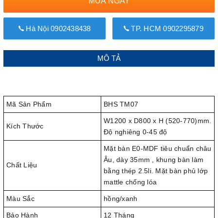
MUA NGAY
Hà Nội 0902438438
TP. HCM 0902295879
MÔ TẢ
Mã Sản Phẩm
BHS TM07
W1200 x D800 x H (520-770)mm.
Kích Thước
Độ nghiêng 0-45 độ
Mặt bàn E0-MDF tiêu chuẩn châu
Âu, dày 35mm , khung bàn làm
Chất Liệu
bằng thép 2.5li. Mặt bàn phủ lớp
mattle chống lóa
Màu Sắc
hồng/xanh
Bảo Hành
12 Tháng