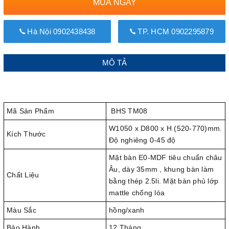
MUA NGAY
Hà Nội 0902438438
TP. HCM 0902295879
MÔ TẢ
Mã Sản Phẩm
BHS TM08
W1050 x D800 x H (520-770)mm.
Kích Thước
Độ nghiêng 0-45 độ
Mặt bàn E0-MDF tiêu chuẩn châu
Âu, dày 35mm , khung bàn làm
Chất Liệu
bằng thép 2.5li. Mặt bàn phủ lớp
mattle chống lóa
Màu Sắc
hồng/xanh
Bảo Hành
12 Tháng