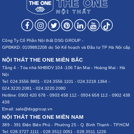
Công Ty Cổ Phần Nội thất DSG GROUP -
GPĐKKD: 0109882208 do Sở Kế hoạch và Đầu tư TP Hà Nội cấp.
NỘI THẤT THE ONE MIỀN BẮC
Tầng 4 - Tòa nhà NHBIDV 104 -106 Tân Mai - Hoàng Mai - Hà
Nội
Tel:
024.3556.9801
-
024.3556.1101
-
024.3218.1364
-
024.3220.2081
-
024.3220.2080
Hotline:
0903 420 678
-
0903 458 112
-
0934 658 112
-
0902 438
438
Email:
sale@dsggroup.vn
NỘI THẤT THE ONE MIỀN NAM
389 - 391 Điện Biên Phủ - Phường 25 - Q. Bình Thạnh - TP.HCM
Tel:
028.3727.1111
-
028.3512.0051
-
028.3511.1226