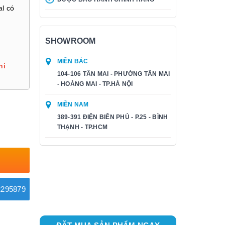
al có
SHOWROOM
MIỀN BẮC
hi
104-106 TÂN MAI - PHƯỜNG TÂN MAI
- HOÀNG MAI - TP.HÀ NỘI
MIỀN NAM
389-391 ĐIỆN BIÊN PHỦ - P.25 - BÌNH
THẠNH - TP.HCM
295879