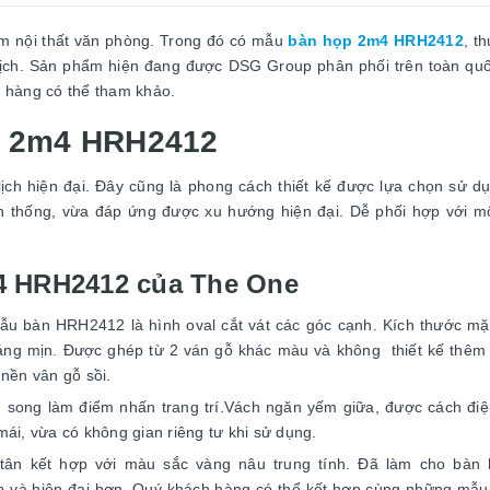
ẩm nội thất văn phòng. Trong đó có mẫu
bàn họp 2m4 HRH2412
, t
 lịch. Sản phẩm hiện đang được DSG Group phân phối trên toàn quố
 hàng có thể tham khảo.
ọp 2m4 HRH2412
ịch hiện đại. Đây cũng là phong cách thiết kế được lựa chọn sử d
ền thống, vừa đáp ứng được xu hướng hiện đại. Dễ phối hợp với m
m4 HRH2412 của The One
ẫu bàn HRH2412 là hình oval cắt vát các góc cạnh. Kích thước mặ
 láng mịn. Được ghép từ 2 ván gỗ khác màu và không thiết kế thêm
ền vân gỗ sồi.
 song làm điểm nhấn trang trí.Vách ngăn yếm giữa, được cách đi
ái, vừa có không gian riêng tư khi sử dụng.
tân kết hợp với màu sắc vàng nâu trung tính. Đã làm cho bàn
p và hiện đại hơn. Quý khách hàng có thể kết hợp cùng những mẫ