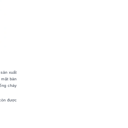
 sản xuất
p mặt bàn
ống cháy
 còn được