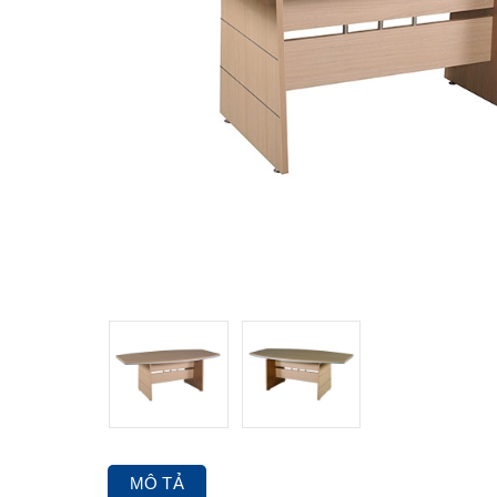
MÔ TẢ