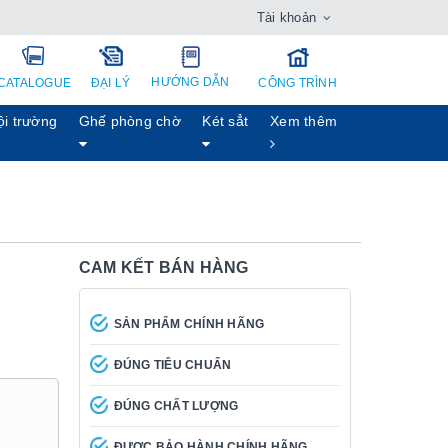
Tài khoản
HƯỚNG DẪN
CATALOGUE
ĐẠI LÝ
CÔNG TRÌNH
ội trường
Ghế phòng chờ
Két sẳt
Xem thêm
CAM KẾT BÁN HÀNG
SẢN PHẨM CHÍNH HÃNG
ĐÚNG TIÊU CHUẨN
ĐÚNG CHẤT LƯỢNG
ĐƯỢC BẢO HÀNH CHÍNH HÃNG