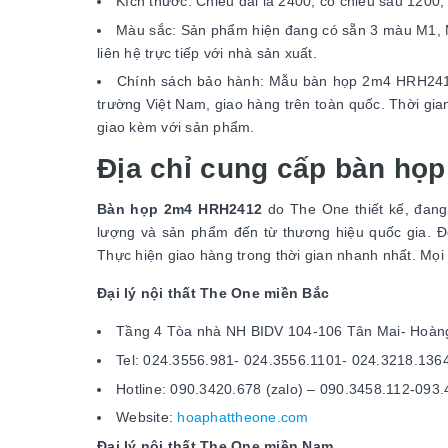
Kích thước: Chiều dài là 2400, có chiều sâu 1200
Màu sắc: Sản phẩm hiện đang có sẵn 3 màu M1, M
liên hệ trực tiếp với nhà sản xuất.
Chính sách bảo hành: Mẫu bàn họp 2m4 HRH2412
trường Việt Nam, giao hàng trên toàn quốc. Thời gi
giao kèm với sản phẩm.
Địa chỉ cung cấp bàn họ
Bàn họp 2m4 HRH2412
do The One thiết kế, đan
lượng và sản phẩm đến từ thương hiệu quốc gia. Đ
Thực hiện giao hàng trong thời gian nhanh nhất. Mọi th
Đại lý nội thất The One miền Bắc
Tầng 4 Tòa nhà NH BIDV 104-106 Tân Mai- Hoàng
Tel: 024.3556.981- 024.3556.1101- 024.3218.136
Hotline: 090.3420.678 (zalo) – 090.3458.112-093
Website:
hoaphattheone.com
Đại lý nội thất The One miền Nam