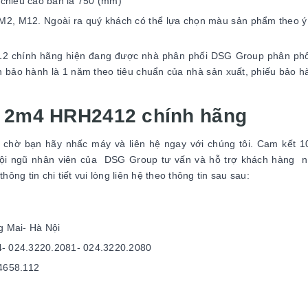
, chiều cao bàn là 750 (mm)
2, M12. Ngoài ra quý khách có thể lựa chọn màu sản phẩm theo ý 
 chính hãng hiện đang được nhà phân phối DSG Group phân phối 
an bảo hành là 1 năm theo tiêu chuẩn của nhà sản xuất, phiếu bảo 
p 2m4 HRH2412 chính hãng
g chờ bạn hãy nhấc máy và liên hệ ngay với chúng tôi. Cam kết 
ội ngũ nhân viên của DSG Group tư vấn và hỗ trợ khách hàng nh
ông tin chi tiết vui lòng liên hệ theo thông tin sau sau:
 Mai- Hà Nội
4- 024.3220.2081- 024.3220.2080
.4658.112