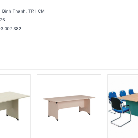
Q. Bình Thạnh, TP.HCM
226
03.007 382