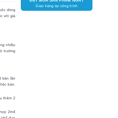
ĐẶT MUA SẢN PHẨM NGAY
Giao hàng tại công trình
huộc dòng
c với giá
ụng nhiều
ôi trường
t bàn lần
 hộc bàn.
ệu thêm 2
 họp 2m4
u ghế dựa