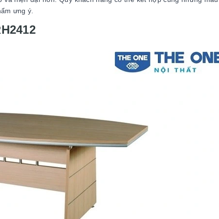
hẩm ưng ý.
RH2412