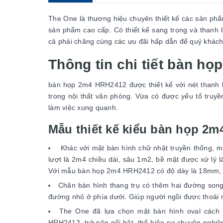
The One là thương hiệu chuyên thiết kế các sản ph
sản phẩm cao cấp. Có thiết kế sang trọng và thanh
cả phải chăng cùng các ưu đãi hấp dẫn để quý khách
Thông tin chi tiết bàn h
bàn họp 2m4 HRH2412 được thiết kế với nét thanh l
trong nội thất văn phòng. Vừa có được yếu tố truy
làm việc xung quanh.
Mẫu thiết kế kiểu bàn họp 2
Khác với mặt bàn hình chữ nhật truyền thống, m
lượt là 2m4 chiều dài, sâu 1m2, bề mặt được xử lý
Với mẫu bàn họp 2m4 HRH2412 có độ dày là 18mm, n
Chân bàn hình thang trụ có thêm hai đường song
đường nhỏ ở phía dưới. Giúp người ngồi được thoải m
The One đã lựa chọn mặt bàn hình oval cách 
HRH2412 trở nên nổi bật, thể hiện sự chuyên nghiệ