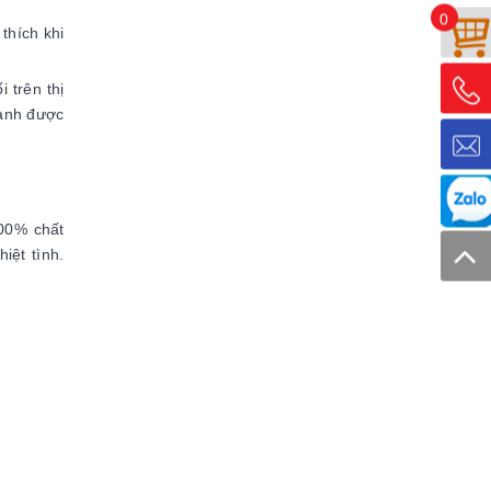
0
thích khi
trên thị
hành được
100% chất
iệt tình.