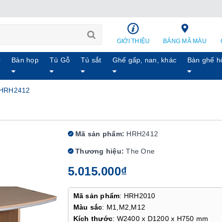
GIỚI THIỆU
BẢNG MÃ MÀU
c
Bàn họp
Tủ Gỗ
Tủ sắt
Ghế gấp, nan, khác
Bàn ghế h
 HRH2412
Mã sản phẩm:
HRH2412
Thương hiệu:
The One
5.015.000₫
Mã sản phẩm
: HRH2010
Màu sắc
: M1,M2,M12
Kích thước
: W2400 x D1200 x H750 mm