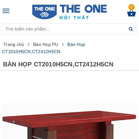
0
Toggle
navigation
Trang chủ
Bàn Họp PU
Bàn Họp
CT2010H5CN,CT2412H5CN
BÀN HỌP CT2010H5CN,CT2412H5CN