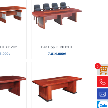
 CT3012H2
Bàn Họp CT3012H1
6.000₫
7.814.000₫
0