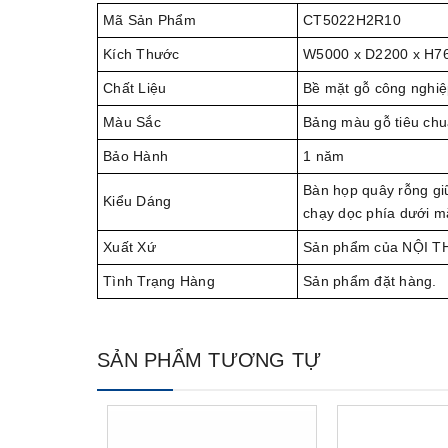
Mã Sản Phẩm
CT5022H2R10
Kích Thước
W5000 x D2200 x H7
Chất Liệu
Bề mặt gỗ công nghi
Màu Sắc
Bảng màu gỗ tiêu chu
Bảo Hành
1 năm
Bàn họp quây rỗng gi
Kiểu Dáng
chạy dọc phía dưới m
Xuất Xứ
Sản phẩm của NỘI 
Tình Trạng Hàng
Sản phẩm đặt hàng.
SẢN PHẨM TƯƠNG TỰ