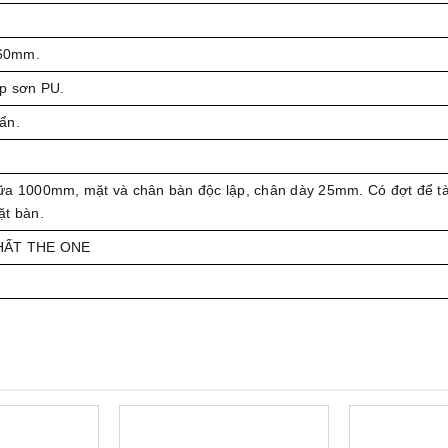
60mm.
ệp sơn PU.
ẩn.
ữa 1000mm, mặt và chân bàn độc lập, chân dày 25mm. Có đợt để tài
ặt bàn.
THẤT THE ONE