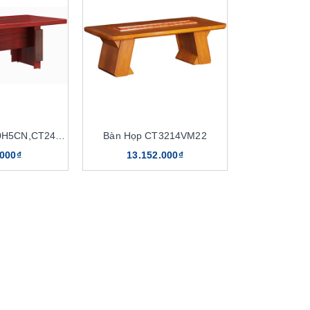
Bàn Họp CT2010H5CN,CT2412H5CN
Bàn Họp CT3214VM22
.000₫
13.152.000₫