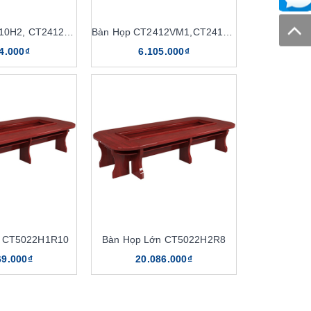
Bàn Họp CT2010H2, CT2412H2
Bàn Họp CT2412VM1,CT2412V1
4.000₫
6.105.000₫
n CT5022H1R10
Bàn Họp Lớn CT5022H2R8
69.000₫
20.086.000₫