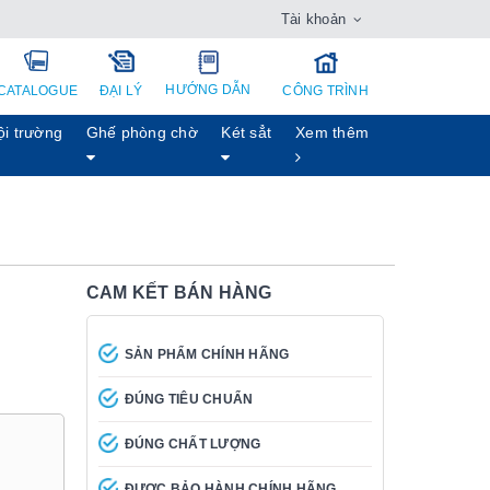
Tài khoản
HƯỚNG DẪN
CATALOGUE
ĐẠI LÝ
CÔNG TRÌNH
ội trường
Ghế phòng chờ
Két sẳt
Xem thêm
CAM KẾT BÁN HÀNG
SẢN PHẨM CHÍNH HÃNG
ĐÚNG TIÊU CHUẨN
ĐÚNG CHẤT LƯỢNG
ĐƯỢC BẢO HÀNH CHÍNH HÃNG