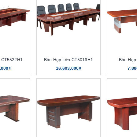
n CT5522H1
Bàn Họp Lớn CT5016H1
Bàn Họp
.000₫
16.603.000₫
7.88