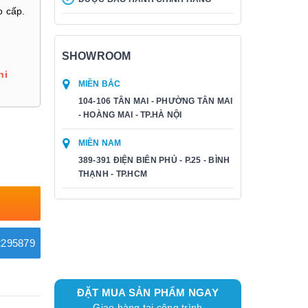
o cấp.
SHOWROOM
hi
MIỀN BẮC
104-106 TÂN MAI - PHƯỜNG TÂN MAI
- HOÀNG MAI - TP.HÀ NỘI
MIỀN NAM
389-391 ĐIỆN BIÊN PHỦ - P.25 - BÌNH
THẠNH - TP.HCM
295879
ĐẶT MUA SẢN PHẨM NGAY
Giao hàng tại công trình