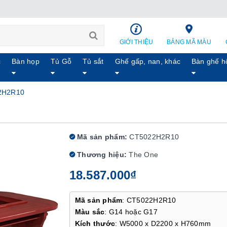
GIỚI THIỆU
BẢNG MÃ MÀU
c
Bàn họp
Tủ Gỗ
Tủ sắt
Ghế gấp, nan, khác
Bàn ghế h
2H2R10
Mã sản phẩm:
CT5022H2R10
Thương hiệu:
The One
18.587.000₫
Mã sản phẩm
: CT5022H2R10
Màu sắc
: G14 hoặc G17
Kích thước
: W5000 x D2200 x H760mm