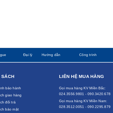
ogue
Đại lý
Hướng dẫn
Công trình
 SÁCH
LIÊN HỆ MUA HÀNG
ánh bảo hành
Gọi mua hàng KV Miền Bắc:
024.3556.9801 - 090.3420.678
ch giao hàng
Gọi mua hàng KV Miền Nam:
ch đổi trả
028.3512.0051 - 090.2295.879
ách bảo mật