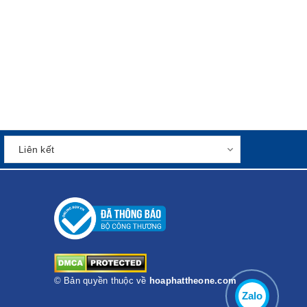
© Bản quyền thuộc về
hoaphattheone.com
Zalo