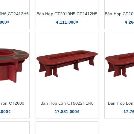
0H6,CT2412H6
Bàn Họp CT2010H5,CT2412H5
.000₫
4.111.000₫
4.26
Tròn CT2600
Bàn Họp Lớn CT5022H1R8
Bàn Họp Lớ
.000₫
17.881.000₫
17.7