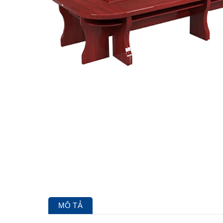
MÔ TẢ