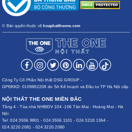
© Bản quyền thuộc về
hoaphattheone.com
Công Ty Cổ Phần Nội thất DSG GROUP -
GPĐKKD: 0109882208 do Sở Kế hoạch và Đầu tư TP Hà Nội cấp.
NỘI THẤT THE ONE MIỀN BẮC
Tầng 4 - Tòa nhà NHBIDV 104 -106 Tân Mai - Hoàng Mai - Hà
Nội
Tel:
024.3556.9801
-
024.3556.1101
-
024.3218.1364
-
024.3220.2081
-
024.3220.2080