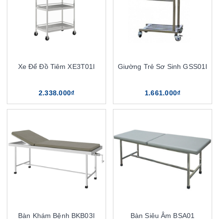
Xe Để Đồ Tiêm XE3T01I
Giường Trẻ Sơ Sinh GSS01I
2.338.000₫
1.661.000₫
Bàn Khám Bệnh BKB03I
Bàn Siêu Âm BSA01