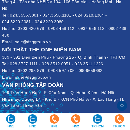
Tầng 4 - Tòa nhà NHBIDV 104 -106 Tân Mai - Hoàng Mai - Hà
Nội
Tel:
024.3556.9801
-
024.3556.1101
-
024.3218.1364
-
024.3220.2081
-
024.3220.2080
Hotline:
0903 420 678
-
0903 458 112
-
0934 658 112
-
0902 438
438
Email:
sale@dsggroup.vn
NỘI THẤT THE ONE MIỀN NAM
389 - 391 Điện Biên Phủ - Phường 25 - Q. Bình Thạnh - TP.HCM
Tel:
028.3727.1111
-
028.3512.0051
-
028.3511.1226
Hotline:
0902 295 879
-
0908 597 705
-
0909656682
Email:
sale@dsggroup.vn
VĂN PHÒNG TẬP ĐOÀN
109 Trần Hưng Đạo - P. Cửa Nam - Q. Hoàn Kiếm - Hà Nội
Nhà máy: Đường B4 - Khu B - KCN Phố Nối A - X. Lạc Hồng - H.
Văn Lâm - Hưng Yên
HN1
HN2
HN1
HN2
TP.HCM
TP.HCM