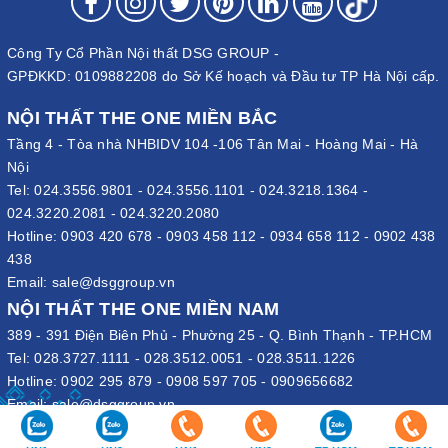
Công Ty Cổ Phần Nội thất DSG GROUP -
GPĐKKD: 0109882208 do Sở Kế hoạch và Đầu tư TP Hà Nội cấp.
NỘI THẤT THE ONE MIỀN BẮC
Tầng 4 - Tòa nhà NHBIDV 104 -106 Tân Mai - Hoàng Mai - Hà
Nội
Tel:
024.3556.9801
-
024.3556.1101
-
024.3218.1364
-
024.3220.2081
-
024.3220.2080
Hotline:
0903 420 678
-
0903 458 112
-
0934 658 112
-
0902 438
438
Email:
sale@dsggroup.vn
NỘI THẤT THE ONE MIỀN NAM
389 - 391 Điện Biên Phủ - Phường 25 - Q. Bình Thạnh - TP.HCM
Tel:
028.3727.1111
-
028.3512.0051
-
028.3511.1226
Hotline:
0902 295 879
-
0908 597 705
-
0909656682
Email:
sale@dsggroup.vn
VĂN PHÒNG TẬP ĐOÀN