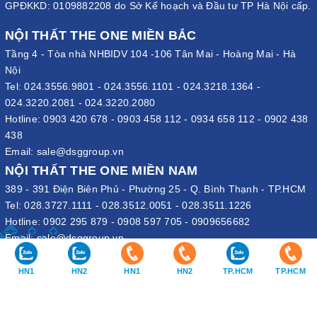
GPĐKKD: 0109882208 do Sở Kế hoạch và Đầu tư TP Hà Nội cấp.
NỘI THẤT THE ONE MIỀN BẮC
Tầng 4 - Tòa nhà NHBIDV 104 -106 Tân Mai - Hoàng Mai - Hà
Nội
Tel:
024.3556.9801
-
024.3556.1101
-
024.3218.1364
-
024.3220.2081
-
024.3220.2080
Hotline:
0903 420 678
-
0903 458 112
-
0934 658 112
-
0902 438
438
Email:
sale@dsggroup.vn
NỘI THẤT THE ONE MIỀN NAM
389 - 391 Điện Biên Phủ - Phường 25 - Q. Bình Thạnh - TP.HCM
Tel:
028.3727.1111
-
028.3512.0051
-
028.3511.1226
Hotline:
0902 295 879
-
0908 597 705
-
0909656682
Email:
sale@dsggroup.vn
VĂN PHÒNG TẬP ĐOÀN
HN1
HN2
HN1
HN2
TP.HCM
TP.HCM
109 Trần Hưng Đạo - P. Cửa Nam - Q. Hoàn Kiếm - Hà Nội
Nhà máy: Đường B4 - Khu B - KCN Phố Nối A - X. Lạc Hồng - H.
Văn Lâm - Hưng Yên