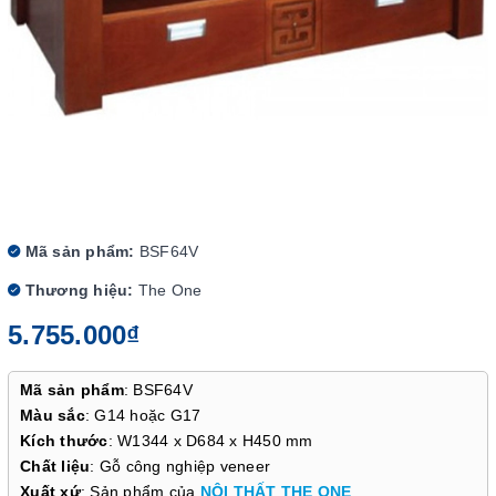
Mã sản phẩm:
BSF64V
Thương hiệu:
The One
5.755.000₫
Mã sản phẩm
: BSF64V
Màu sắc
: G14 hoặc G17
Kích thước
: W1344 x D684 x H450 mm
Chất liệu
: Gỗ công nghiệp veneer
Xuất xứ
: Sản phẩm của
NỘI THẤT THE ONE