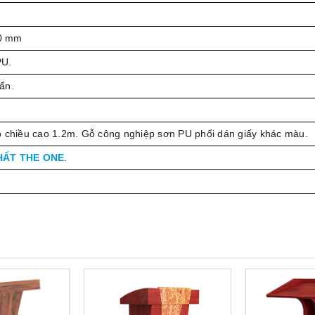
0 mm
PU.
ẩn.
ó chiều cao 1.2m. Gỗ công nghiệp sơn PU phối dán giấy khác màu.
HẤT THE ONE
.