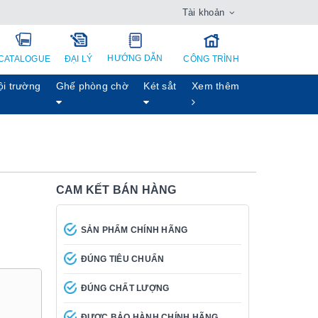
Tài khoản
HƯỚNG DẪN
CATALOGUE
ĐẠI LÝ
CÔNG TRÌNH
ội trường
Ghế phòng chờ
Két sẳt
Xem thêm
CAM KẾT BÁN HÀNG
SẢN PHẨM CHÍNH HÃNG
ĐÚNG TIÊU CHUẨN
ĐÚNG CHẤT LƯỢNG
ĐƯỢC BẢO HÀNH CHÍNH HÃNG