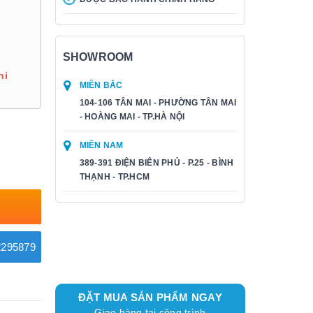
SHOWROOM
hi
MIỀN BẮC
104-106 TÂN MAI - PHƯỜNG TÂN MAI
- HOÀNG MAI - TP.HÀ NỘI
MIỀN NAM
389-391 ĐIỆN BIÊN PHỦ - P.25 - BÌNH
THẠNH - TP.HCM
295879
ĐẶT MUA SẢN PHẨM NGAY
Giao hàng tại công trình