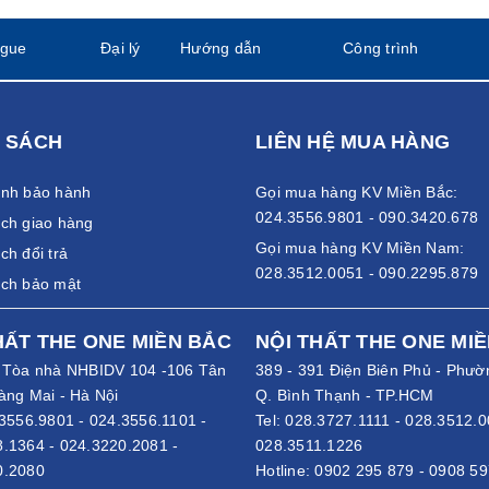
ogue
Đại lý
Hướng dẫn
Công trình
 SÁCH
LIÊN HỆ MUA HÀNG
ánh bảo hành
Gọi mua hàng KV Miền Bắc:
024.3556.9801 - 090.3420.678
ch giao hàng
Gọi mua hàng KV Miền Nam:
ch đổi trả
028.3512.0051 - 090.2295.879
ách bảo mật
HẤT THE ONE MIỀN BẮC
NỘI THẤT THE ONE MI
- Tòa nhà NHBIDV 104 -106 Tân
389 - 391 Điện Biên Phủ - Phườ
àng Mai - Hà Nội
Q. Bình Thạnh - TP.HCM
3556.9801
-
024.3556.1101
-
Tel:
028.3727.1111
-
028.3512.0
8.1364
-
024.3220.2081
-
028.3511.1226
0.2080
Hotline:
0902 295 879
-
0908 59