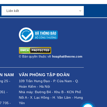
© Bản quyền thuộc về
hoaphattheone.com
ỀN NAM
VĂN PHÒNG TẬP ĐOÀN
ng 25 -
109 Trần Hưng Đạo - P. Cửa Nam - Q.
Hoàn Kiếm - Hà Nội
051
-
Nhà máy: Đường B4 - Khu B - KCN Phố
Nối A - X. Lạc Hồng - H. Văn Lâm - Hưng
7 705
-
Yên