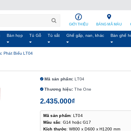
GIỚI THIỆU
BẢNG MÃ MÀU
c
Bàn họp
Tủ Gỗ
Tủ sắt
Ghế gấp, nan, khác
Bàn ghế h
c Phát Biểu LT04
Mã sản phẩm:
LT04
Thương hiệu:
The One
2.435.000₫
Mã sản phẩm
: LT04
Màu sắc
: G14 hoặc G17
Kích thước
: W800 x D600 x H1200 mm