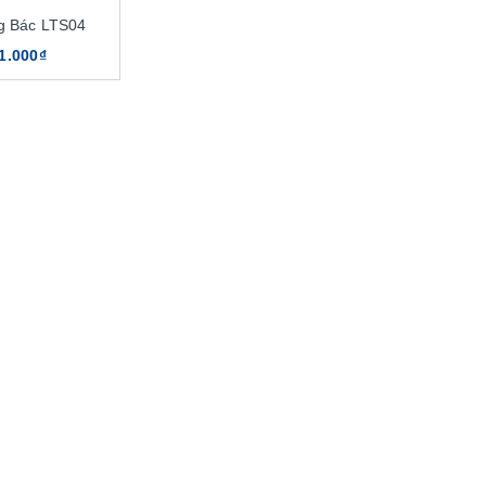
g Bác LTS04
1.000₫