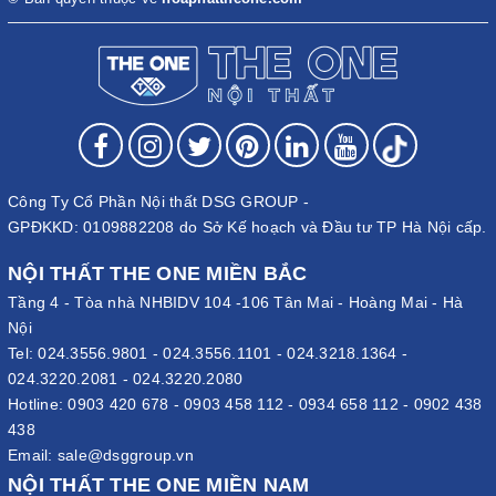
Công Ty Cổ Phần Nội thất DSG GROUP -
GPĐKKD: 0109882208 do Sở Kế hoạch và Đầu tư TP Hà Nội cấp.
NỘI THẤT THE ONE MIỀN BẮC
Tầng 4 - Tòa nhà NHBIDV 104 -106 Tân Mai - Hoàng Mai - Hà
Nội
Tel:
024.3556.9801
-
024.3556.1101
-
024.3218.1364
-
024.3220.2081
-
024.3220.2080
Hotline:
0903 420 678
-
0903 458 112
-
0934 658 112
-
0902 438
438
Email:
sale@dsggroup.vn
NỘI THẤT THE ONE MIỀN NAM