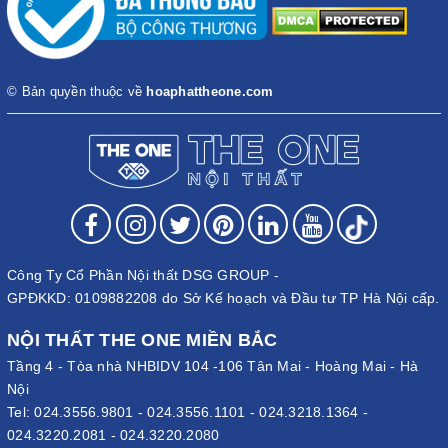
© Bản quyền thuộc về
hoaphattheone.com
Công Ty Cổ Phần Nội thất DSG GROUP -
GPĐKKD: 0109882208 do Sở Kế hoạch và Đầu tư TP Hà Nội cấp.
NỘI THẤT THE ONE MIỀN BẮC
Tầng 4 - Tòa nhà NHBIDV 104 -106 Tân Mai - Hoàng Mai - Hà
Nội
Tel:
024.3556.9801
-
024.3556.1101
-
024.3218.1364
-
024.3220.2081
-
024.3220.2080