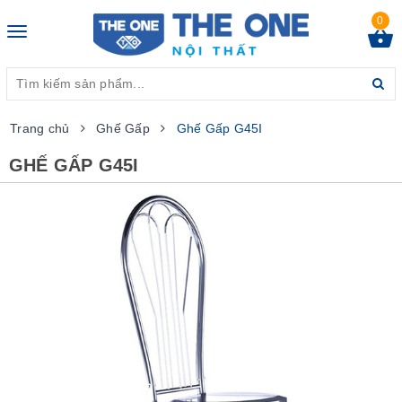
0
Toggle
navigation
Trang chủ
Ghế Gấp
Ghế Gấp G45I
GHẾ GẤP G45I