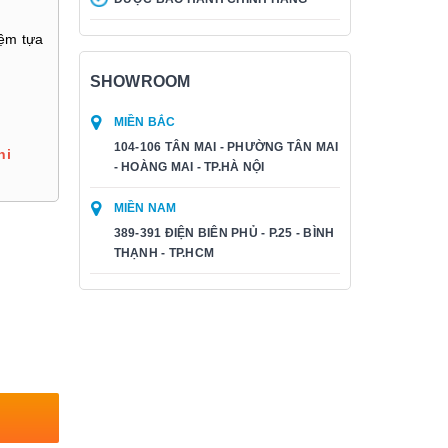
ệm tựa
SHOWROOM
MIỀN BẮC
104-106 TÂN MAI - PHƯỜNG TÂN MAI
hi
- HOÀNG MAI - TP.HÀ NỘI
MIỀN NAM
389-391 ĐIỆN BIÊN PHỦ - P.25 - BÌNH
THẠNH - TP.HCM