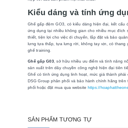
Kiểu dáng và tính ứng d
Ghế gấp đệm GO3, có kiểu dáng hiện đại, kết cấu đ
ứng dụng tại nhiều không gian cho nhiều mục đích 
thiết, tiện lợi cho việc di chuyển, lắp đặt và bảo q
lưng tựa thấp, tựa lưng rời, không tay vịn, có than
ghế training.
Ghế gấp G03
, sở hữu nhiều ưu điểm và tính năng n
sản xuất trên dây chuyền công nghệ hiện đại tiên t
Ghế có tính ứng dụng linh hoạt, mức giá thành phả
DSG Group phân phối và bảo hành chính hãng trên 
phối hoặc đặt mua qua website
https://hoaphattheo
SẢN PHẨM TƯƠNG TỰ