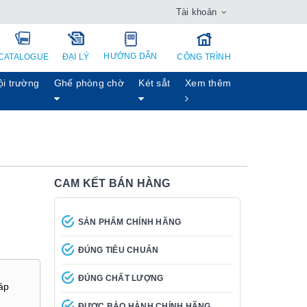
Tài khoản
HƯỚNG DẪN
CATALOGUE
ĐẠI LÝ
CÔNG TRÌNH
ội trường
Ghế phòng chờ
Két sẳt
Xem thêm
CAM KẾT BÁN HÀNG
SẢN PHẨM CHÍNH HÃNG
ĐÚNG TIÊU CHUẨN
ĐÚNG CHẤT LƯỢNG
áp
ĐƯỢC BẢO HÀNH CHÍNH HÃNG