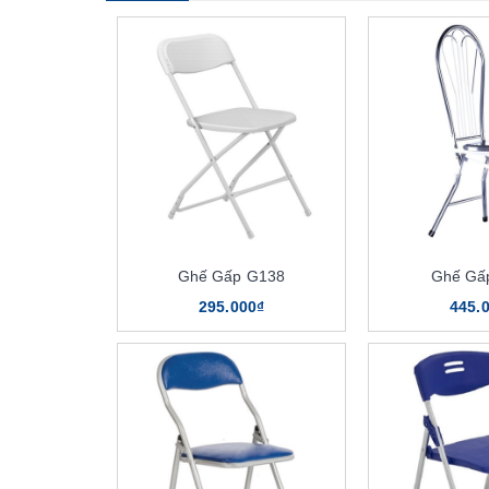
Ghế Gấp G138
Ghế Gấ
295.000₫
445.