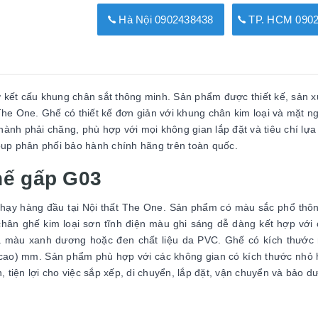
Hà Nội 0902438438
TP. HCM 0902
 kết cấu khung chân sắt thông minh. Sản phẩm được thiết kế, sản x
he One. Ghế có thiết kế đơn giản với khung chân kim loại và mặt ng
nh phải chăng, phù hợp với mọi không gian lắp đặt và tiêu chí lựa
p phân phối bảo hành chính hãng trên toàn quốc.
hế gấp G03
hạy hàng đầu tại Nội thất The One. Sản phẩm có màu sắc phổ thôn
ân ghế kim loại sơn tĩnh điện màu ghi sáng dễ dàng kết hợp với
tựa màu xanh dương hoặc đen chất liệu da PVC. Ghế có kích thước
ao) mm. Sản phẩm phù hợp với các không gian có kích thước nhỏ 
, tiện lợi cho việc sắp xếp, di chuyển, lắp đặt, vận chuyển và bảo 