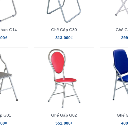
Nhựa G14
Ghế Gấp G30
Ghế G
000₫
313.000₫
299
p G01
Ghế Gấp G02
Ghế 
000₫
551.000₫
409