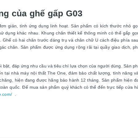
ụng của ghế gấp G03
ơn giản, tính ứng dụng linh hoạt. Sản phẩm có kích thước nhỏ gọ
sử dụng khác nhau. Khung chân thiết kế thông minh có thể gấp gọ
uản. Ghế có hai chân trước dáng trụ và chân chữ U cách điệu phía sa
g gác chân. Sản phẩm được ứng dụng rộng rãi tại quầy giao dịch, p
ổi bật, đáp ứng nhu cầu và tiêu chí lựa chọn của người dùng. Sản 
iến tại nhà máy nội thất The One, đảm bảo chất lượng, tính năng v
i chăng, hiện đang được hãng bảo hành 12 tháng. Sản phẩm hiện 
toàn quốc. Để mua sản phẩm quý khách có thể đến trực tiếp cửa 
ne.com/
.