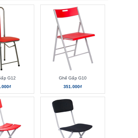
Gấp G12
Ghế Gấp G10
.000₫
351.000₫