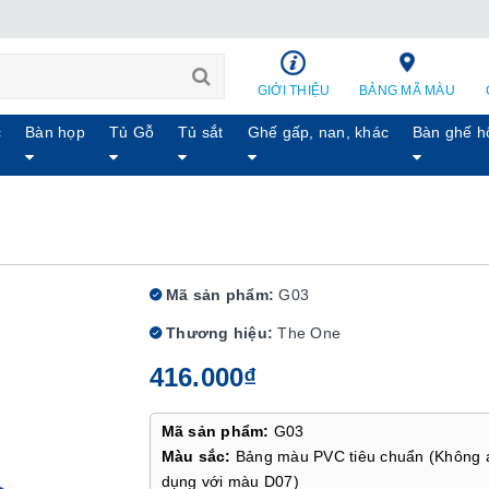
GIỚI THIỆU
BẢNG MÃ MÀU
c
Bàn họp
Tủ Gỗ
Tủ sắt
Ghế gấp, nan, khác
Bàn ghế h
Mã sản phẩm:
G03
Thương hiệu:
The One
416.000₫
Mã sản phẩm:
G03
Màu sắc:
Bảng màu PVC tiêu chuẩn (Không 
dụng với màu D07)