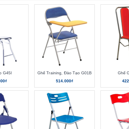
p G45I
Ghế Training, Đào Tạo G01B
Ghế 
000₫
514.000₫
422