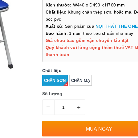
Kích thước:
W440 x D490 x H760 mm
Chất liệu:
Khung chân thép sơn, hoặc mạ. Đ
bọc pvc
Xuất xứ
: Sản phẩm của
NỘI THẤT THE ONE
Bảo hành
: 1 năm theo tiêu chuẩn nhà máy
Giá chưa bao gồm vận chuyển lắp đặt
Quý khách vui lòng cộng thêm thuế VAT k
thanh toán
Chất liệu
CHÂN SƠN
CHÂN MẠ
Số lượng
–
+
MUA NGAY