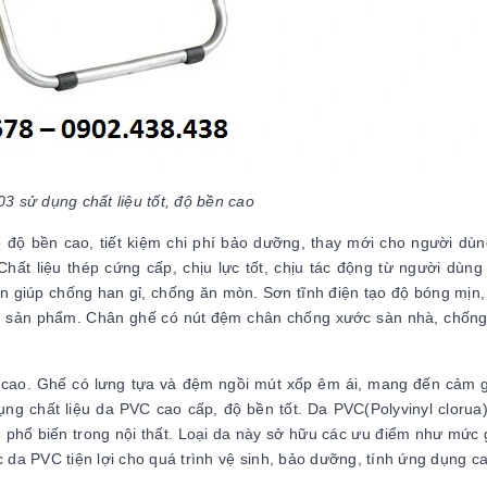
 sử dụng chất liệu tốt, độ bền cao
ó độ bền cao, tiết kiệm chi phí bảo dưỡng, thay mới cho người dù
hất liệu thép cứng cấp, chịu lực tốt, chịu tác động từ người dùng
ện giúp chống han gỉ, chống ăn mòn. Sơn tĩnh điện tạo độ bóng mịn
ho sản phẩm. Chân ghế có nút đệm chân chống xước sàn nhà, chống
n cao. Ghế có lưng tựa và đệm ngồi mút xốp êm ái, mang đến cảm g
ng chất liệu da PVC cao cấp, độ bền tốt. Da PVC(Polyvinyl clorua
ệu phổ biến trong nội thất. Loại da này sở hữu các ưu điểm như mức 
 da PVC tiện lợi cho quá trình vệ sinh, bảo dưỡng, tính ứng dụng ca