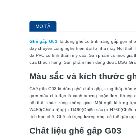
MÔ TẢ
Ghế gấp G03
, là dòng ghế có tính năng gấp gọn nhờ
dây chuyền công nghệ hiện đại từ nhà máy Nội thất T
da PVC có tính thẩm mỹ cao. Sản phẩm có mức giá thà
của khách hàng. Sản phẩm hiện đang được DSG Grou
Màu sắc và kích thước g
Ghế gấp G03 là dòng ghế chân gấp, lưng thấp bán c
gam màu chủ đạo là xanh xương hoặc đen. Khung ch
nội thất khác trong không gian. Mặt ngồi là lưng 
W450(Chiều rộng) x D490(Chiều sâu) x H760(Chiều c
tích hạn chế. Ghế có trọng lượng nhẹ, có thể gấp gọn
Chất liệu ghế gấp G03