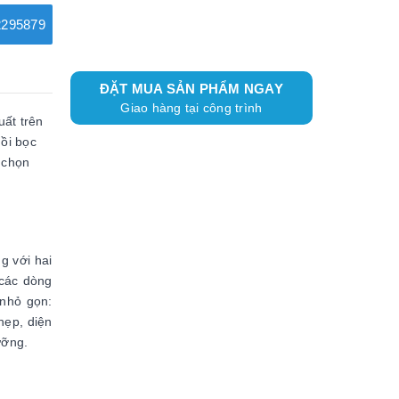
295879
ĐẶT MUA SẢN PHẨM NGAY
Giao hàng tại công trình
uất trên
ồi bọc
 chọn
g với hai
 các dòng
 nhỏ gọn:
hẹp, diện
dưỡng.