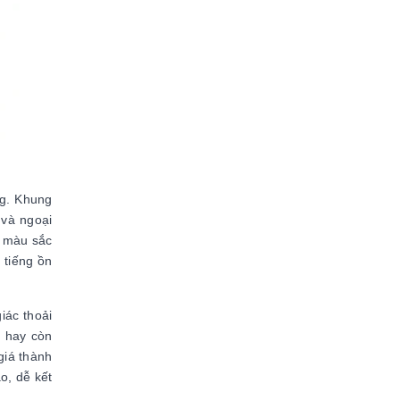
ng. Khung
 và ngoại
, màu sắc
 tiếng ồn
iác thoải
) hay còn
giá thành
o, dễ kết