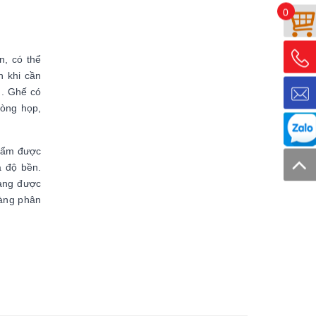
0
n, có thể
n khi cần
u. Ghế có
hòng họp,
phẩm được
à độ bền.
đang được
hàng phân