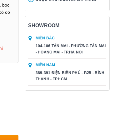
a bọc
có cơ
SHOWROOM
MIỀN BẮC
104-106 TÂN MAI - PHƯỜNG TÂN MAI
hi
- HOÀNG MAI - TP.HÀ NỘI
MIỀN NAM
389-391 ĐIỆN BIÊN PHỦ - P.25 - BÌNH
THẠNH - TP.HCM