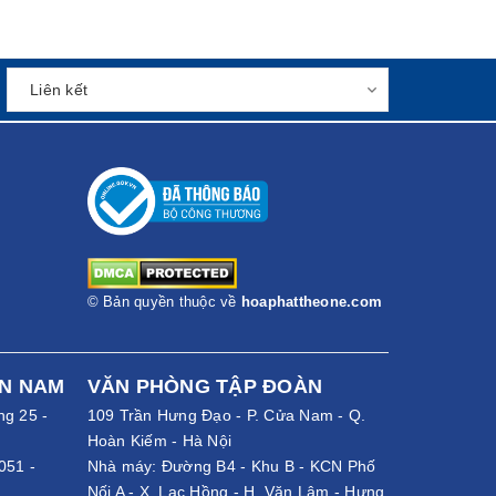
© Bản quyền thuộc về
hoaphattheone.com
ỀN NAM
VĂN PHÒNG TẬP ĐOÀN
ng 25 -
109 Trần Hưng Đạo - P. Cửa Nam - Q.
Hoàn Kiếm - Hà Nội
051
-
Nhà máy: Đường B4 - Khu B - KCN Phố
Nối A - X. Lạc Hồng - H. Văn Lâm - Hưng