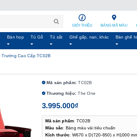
GIỚI THIỆU
BẢNG MÃ MÀU
c
Bàn họp
Tủ Gỗ
Tủ sắt
Ghế gấp, nan, khác
Bàn ghế h
i Trường Cao Cấp TC02B
B
Mã sản phẩm:
TC02B
Thương hiệu:
The One
3.995.000₫
Mã sản phẩm
: TC02B
Màu sắc
: Bảng màu vải tiêu chuẩn
Kích thước
: W670 x D(720-850) x H1000 m