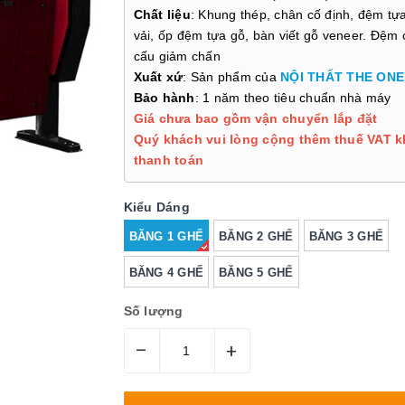
Chất liệu
: Khung thép, chân cố định, đệm tự
vải, ốp đệm tựa gỗ, bàn viết gỗ veneer. Đệm 
cấu giảm chấn
Xuất xứ
: Sản phẩm của
NỘI THẤT THE ONE
Bảo hành
: 1 năm theo tiêu chuẩn nhà máy
Giá chưa bao gồm vận chuyển lắp đặt
Quý khách vui lòng cộng thêm thuế VAT k
thanh toán
Kiểu Dáng
BĂNG 1 GHẾ
BĂNG 2 GHẾ
BĂNG 3 GHẾ
BĂNG 4 GHẾ
BĂNG 5 GHẾ
Số lượng
–
+