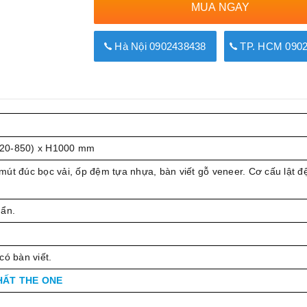
MUA NGAY
Hà Nội 0902438438
TP. HCM 0902
720-850) x H1000 mm
út đúc bọc vải, ốp đệm tựa nhựa, bàn viết gỗ veneer. Cơ cấu lật 
uẩn.
có bàn viết.
HẤT THE ONE