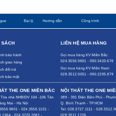
ogue
Đại lý
Hướng dẫn
Công trình
 SÁCH
LIÊN HỆ MUA HÀNG
ánh bảo hành
Gọi mua hàng KV Miền Bắc:
024.3556.9801 - 090.3420.678
ch giao hàng
Gọi mua hàng KV Miền Nam:
ch đổi trả
028.3512.0051 - 090.2295.879
ách bảo mật
HẤT THE ONE MIỀN BẮC
NỘI THẤT THE ONE MI
- Tòa nhà NHBIDV 104 -106 Tân
389 - 391 Điện Biên Phủ - Phườ
àng Mai - Hà Nội
Q. Bình Thạnh - TP.HCM
3556.9801
-
024.3556.1101
-
Tel:
028.3727.1111
-
028.3512.0
8.1364
-
024.3220.2081
-
028.3511.1226