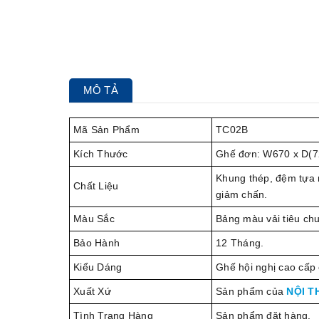
MÔ TẢ
Mã Sản Phẩm
TC02B
Kích Thước
Ghế đơn: W670 x D(
Khung thép, đệm tựa m
Chất Liệu
giảm chấn.
Màu Sắc
Bảng màu vải tiêu ch
Bảo Hành
12 Tháng.
Kiểu Dáng
Ghế hội nghị cao cấp 
Xuất Xứ
Sản phẩm của
NỘI T
Tình Trạng Hàng
Sản phẩm đặt hàng.