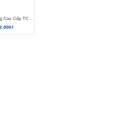
Ghế Hội Trường Cao Cấp TC336
2.000₫