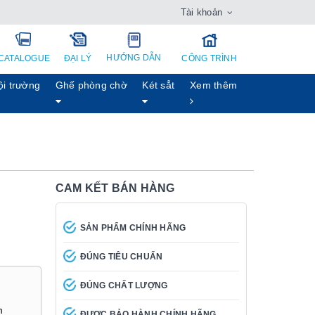
Tài khoản
HƯỚNG DẪN
CATALOGUE
ĐẠI LÝ
CÔNG TRÌNH
ội trường
Ghế phòng chờ
Két sẳt
Xem thêm
CAM KẾT BÁN HÀNG
SẢN PHẨM CHÍNH HÃNG
ĐÚNG TIÊU CHUẨN
ĐÚNG CHẤT LƯỢNG
m
ĐƯỢC BẢO HÀNH CHÍNH HÃNG