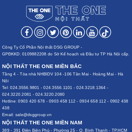
Công Ty Cổ Phần Nội thất DSG GROUP -
GPĐKKD: 0109882208 do Sở Kế hoạch và Đầu tư TP Hà Nội cấp.
NỘI THẤT THE ONE MIỀN BẮC
Tầng 4 - Tòa nhà NHBIDV 104 -106 Tân Mai - Hoàng Mai - Hà
Nội
Tel:
024.3556.9801
-
024.3556.1101
-
024.3218.1364
-
024.3220.2081
-
024.3220.2080
Hotline:
0903 420 678
-
0903 458 112
-
0934 658 112
-
0902 438
438
Email:
sale@dsggroup.vn
NỘI THẤT THE ONE MIỀN NAM
389 - 391 Điện Biên Phủ - Phường 25 - Q. Bình Thạnh - TP.HCM